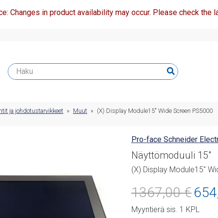
ce: Changes in product availability may occur. Please check the la
t ja johdotustarvikkeet
»
Muut
»
(X) Display Module15″ Wide Screen PS5000
Pro-face Schneider Electr
Näyttömoduuli 15"
(X) Display Module15″ W
Alkupe
1367,00
€
654
hinta
Myyntierä sis. 1 KPL
oli: