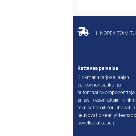
1. NOPEA TOIMIT
Kattavaa palvelua
Klinkmann tarjoaa laajan
valikoiman sähkö- ja
automaatiokomponentteja
erilaisiin asennuksiin. Klink
tekniset tiimit kouluttavat ja
neuvovat oikean yhteensop
sovellusratkaisun.