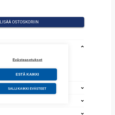
0 €.
654,67 €.
LISÄÄ OSTOSKORIIN
Evästeasetukset
00WP
 PFXPPD5700WP
o: PS-D5700WP
ESTÄ KAIKKI
SALLI KAIKKI EVÄSTEET