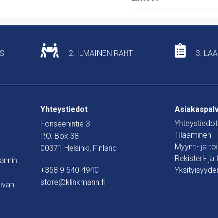
US
2. ILMAINEN RAHTI
3. LA
Yhteystiedot
Asiakaspal
Yhteystiedot
Fonseenintie 3
Tilaaminen
P.O. Box 38
Myynti- ja t
00371 Helsinki, Finland
Rekisteri- ja
mannin
+358 9 540 4940
Yksityisyyde
store@klinkmann.fi
ivan