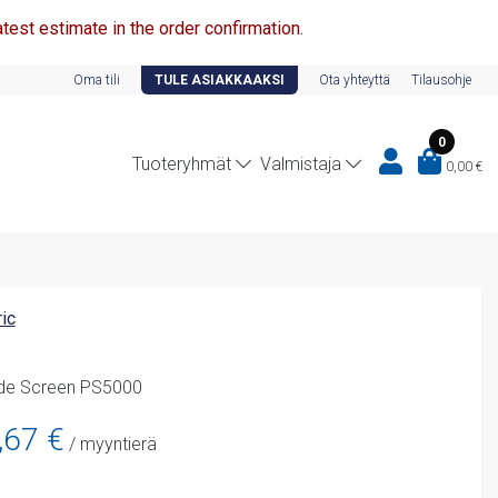
test estimate in the order confirmation.
Oma tili
TULE ASIAKKAAKSI
Ota yhteyttä
Tilausohje
0
Tuoteryhmät
Valmistaja
0,00
€
ic
ide Screen PS5000
räinen
Nykyinen
,67
€
/ myyntierä
hinta
on: