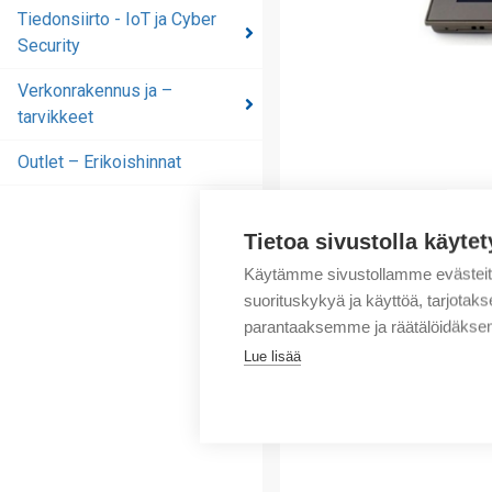
automaatioratkaisut
Tiedonsiirto - IoT ja Cyber
Security
Tiedonsiirto - IoT ja
Cyber Security
Verkonrakennus ja –
tarvikkeet
Verkonrakennus ja –
tarvikkeet
Outlet – Erikoishinnat
Outlet – Erikoishinnat
Tietoa sivustolla käytet
Käytämme sivustollamme evästei
suorituskykyä ja käyttöä, tarjot
parantaaksemme ja räätälöidäksem
Lue lisää