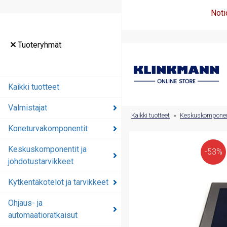
Noti
Tuoteryhmät
Tuoteryhmät
Kaikki tuotteet
Kaikki tuotteet
Valmistajat
Valmistajat
Kaikki tuotteet
»
Keskuskomponenti
Koneturvakomponentit
Koneturvakomponentit
Keskuskomponentit ja
Keskuskomponentit ja
-53%
johdotustarvikkeet
johdotustarvikkeet
Kytkentäkotelot ja tarvikkeet
Kytkentäkotelot ja
tarvikkeet
Ohjaus- ja
automaatioratkaisut
Ohjaus- ja