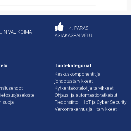
4. PARAS
AJIN VALIKOIMA
ASIAKASPALVELU
velu
Tuotekategoriat
Keskuskomponentit ja
johdotustarvikkeet
oimitusehdot
Kytkentäkotelot ja tarvikkeet
 tietosuojaseloste
Ohjaus- ja automaatioratkaisut
n suoja
Tiedonsiirto – IoT ja Cyber Security
Verkonrakennus ja –tarvikkeet