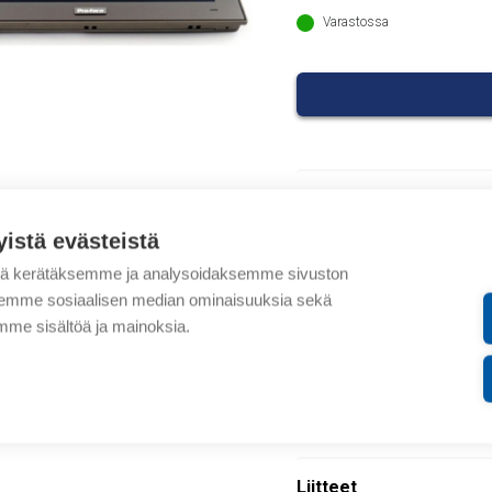
1367,0
Varastossa
Tuotekoodit
yistä evästeistä
Tilauskoodi: PFXPPD57
tä kerätäksemme ja analysoidaksemme sivuston
Product order number:
aksemme sosiaalisen median ominaisuuksia sekä
Valmistajan tuotenumer
me sisältöä ja mainoksia.
Kuvaus
Lisätiedot
Liitteet