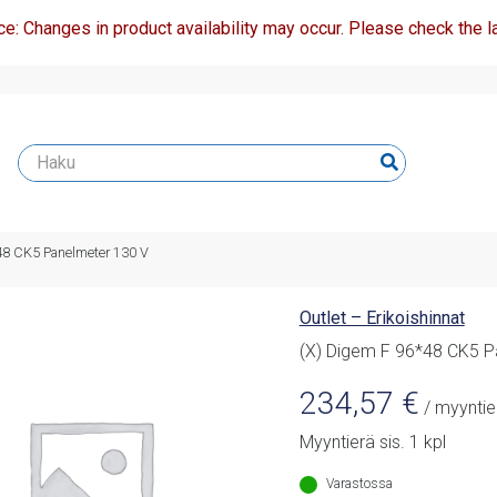
ce: Changes in product availability may occur. Please check the la
48 CK5 Panelmeter 130 V
Outlet – Erikoishinnat
(X) Digem F 96*48 CK5 P
234,57
€
/ myyntie
Myyntierä sis. 1 kpl
Varastossa