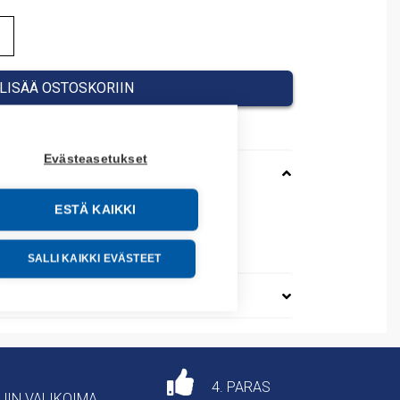
LISÄÄ OSTOSKORIIN
Evästeasetukset
ESTÄ KAIKKI
OFFER27655
03320
SALLI KAIKKI EVÄSTEET
4. PARAS
AJIN VALIKOIMA