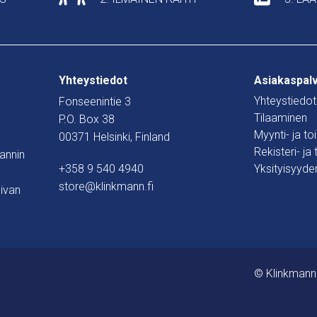
Yhteystiedot
Asiakaspal
Yhteystiedot
Fonseenintie 3
Tilaaminen
P.O. Box 38
Myynti- ja t
00371 Helsinki, Finland
Rekisteri- ja
mannin
+358 9 540 4940
Yksityisyyde
store@klinkmann.fi
ivan
© Klinkmann