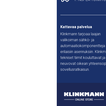
Kattavaa palvelua
Klinkmann tarjoaa laajan
valikoiman sähkö- ja
automaatiokomponentteja
erilaisiin asennuksiin. Klink
tekniset tiimit kouluttavat ja
neuvovat oikean yhteensop
sovellusratkaisun.