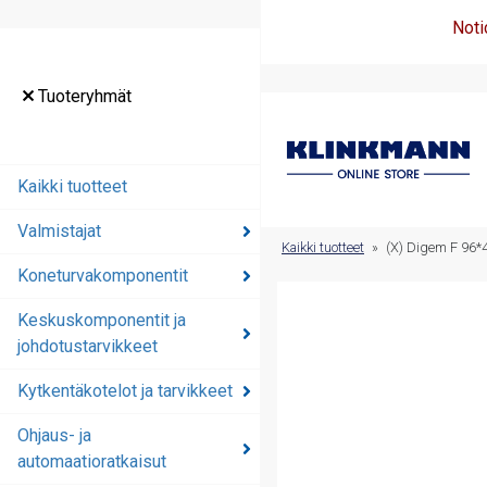
Noti
Tuoteryhmät
Tuoteryhmät
Kaikki tuotteet
Kaikki tuotteet
Valmistajat
Valmistajat
Kaikki tuotteet
»
(X) Digem F 96*
Koneturvakomponentit
Koneturvakomponentit
Keskuskomponentit ja
Keskuskomponentit ja
johdotustarvikkeet
johdotustarvikkeet
Kytkentäkotelot ja tarvikkeet
Kytkentäkotelot ja
tarvikkeet
Ohjaus- ja
automaatioratkaisut
Ohjaus- ja