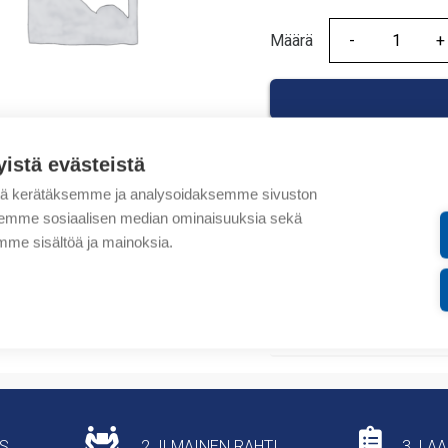
Määrä
Määrä
yistä evästeistä
tä kerätäksemme ja analysoidaksemme sivuston
Tuotekoodit
aksemme sosiaalisen median ominaisuuksia sekä
me sisältöä ja mainoksia.
Tilauskoodi: A1265130
Tuotteen tullikoodi: 903
Lisätiedot
US
2. ILMAINEN RAHTI
3. LA