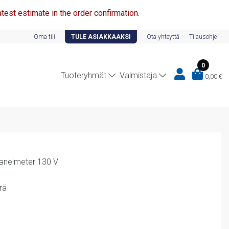
test estimate in the order confirmation.
Oma tili
TULE ASIAKKAAKSI
Ota yhteyttä
Tilausohje
0
Tuoteryhmät
Valmistaja
0,00
€
anelmeter 130 V
rä