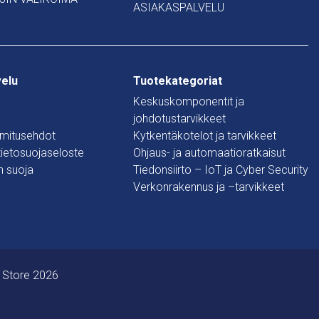
ASIAKASPALVELU
velu
Tuotekategoriat
Keskuskomponentit ja
johdotustarvikkeet
oimitusehdot
Kytkentäkotelot ja tarvikkeet
 tietosuojaseloste
Ohjaus- ja automaatioratkaisut
n suoja
Tiedonsiirto – IoT ja Cyber Security
Verkonrakennus ja –tarvikkeet
 Store 2026