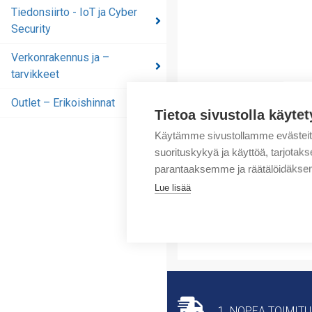
automaatioratkaisut
Tiedonsiirto - IoT ja Cyber
Security
Tiedonsiirto - IoT ja
Cyber Security
Verkonrakennus ja –
tarvikkeet
Verkonrakennus ja –
tarvikkeet
Outlet – Erikoishinnat
Tietoa sivustolla käytet
Outlet – Erikoishinnat
Käytämme sivustollamme evästei
suorituskykyä ja käyttöä, tarjot
parantaaksemme ja räätälöidäksem
Lue lisää
1. NOPEA TOIMIT