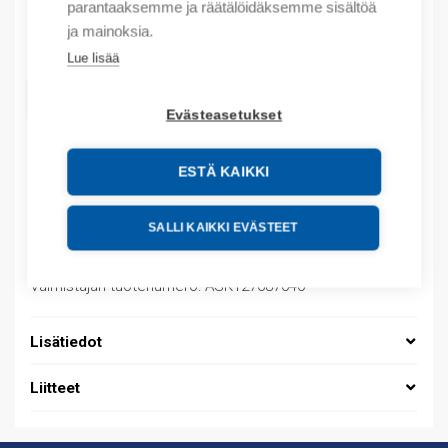
parantaaksemme ja räätälöidäksemme sisältöä
ja mainoksia.
Määrä
Määrä
Lue lisää
LISÄÄ OSTOSKORIIN
Evästeasetukset
ESTÄ KAIKKI
Tuotekoodit
SALLI KAIKKI EVÄSTEET
Tilauskoodi: ASK127687040
Product order number: ASK127687040
Valmistajan tuotenumero: ASK127687040
Lisätiedot
Liitteet