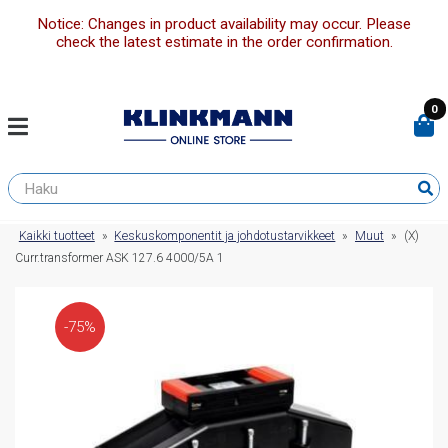
Notice: Changes in product availability may occur. Please
check the latest estimate in the order confirmation.
0
Kaikki tuotteet
»
Keskuskomponentit ja johdotustarvikkeet
»
Muut
»
(X)
Curr.transformer ASK 127.6 4000/5A 1
-75%