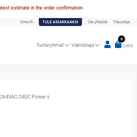
test estimate in the order confirmation.
Oma tili
TULE ASIAKKAAKSI
Ota yhteyttä
Tilausohje
0
Tuoteryhmät
Valmistaja
0,00
€
-264VAC/24DC Power s