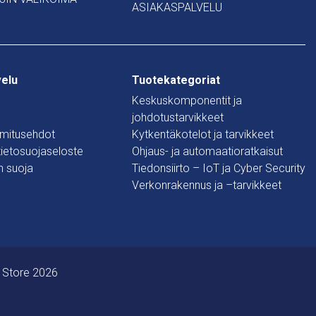
ASIAKASPALVELU
velu
Tuotekategoriat
Keskuskomponentit ja
johdotustarvikkeet
oimitusehdot
Kytkentäkotelot ja tarvikkeet
 tietosuojaseloste
Ohjaus- ja automaatioratkaisut
n suoja
Tiedonsiirto – IoT ja Cyber Security
Verkonrakennus ja –tarvikkeet
 Store 2026