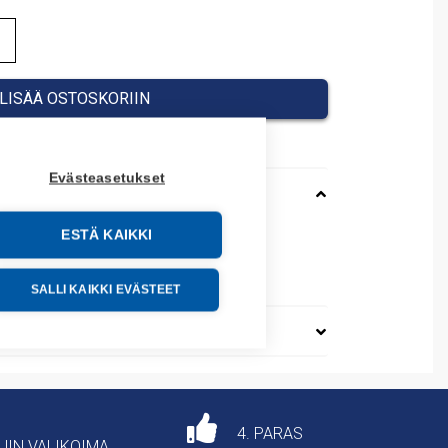
LISÄÄ OSTOSKORIIN
Evästeasetukset
ESTÄ KAIKKI
W024VAA
44095
SALLI KAIKKI EVÄSTEET
4. PARAS
AJIN VALIKOIMA