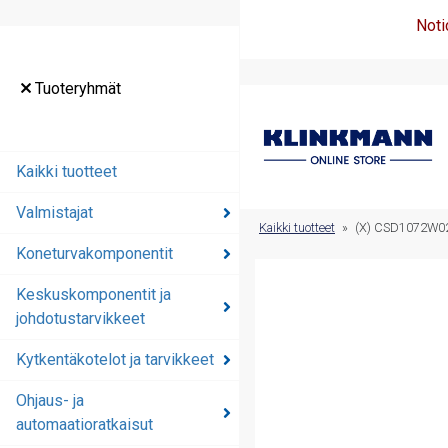
Noti
Tuoteryhmät
Tuoteryhmät
Kaikki tuotteet
Kaikki tuotteet
Valmistajat
Valmistajat
Kaikki tuotteet
»
(X) CSD1072W0
Koneturvakomponentit
Koneturvakomponentit
Keskuskomponentit ja
Keskuskomponentit ja
johdotustarvikkeet
johdotustarvikkeet
Kytkentäkotelot ja tarvikkeet
Kytkentäkotelot ja
tarvikkeet
Ohjaus- ja
automaatioratkaisut
Ohjaus- ja