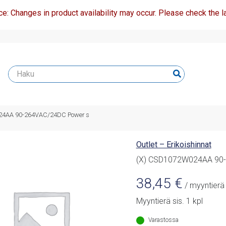
ce: Changes in product availability may occur. Please check the la
24AA 90-264VAC/24DC Power s
Outlet – Erikoishinnat
(X) CSD1072W024AA 90
38,45
€
/ myyntierä
Myyntierä sis. 1 kpl
Varastossa