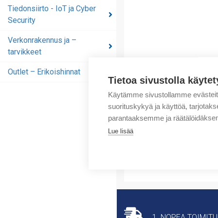
automaatioratkaisut
Tiedonsiirto - IoT ja Cyber
Security
Tiedonsiirto - IoT ja
Cyber Security
Verkonrakennus ja –
tarvikkeet
Verkonrakennus ja –
tarvikkeet
Outlet – Erikoishinnat
Tietoa sivustolla käytet
Outlet – Erikoishinnat
Käytämme sivustollamme evästei
suorituskykyä ja käyttöä, tarjot
parantaaksemme ja räätälöidäksem
Lue lisää
1. NOPEA TOIMIT