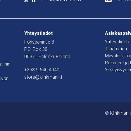
Yhteystiedot
Asiakaspal
Yhteystiedot
Fonseenintie 3
Tilaaminen
P.O. Box 38
Myynti- ja t
00371 Helsinki, Finland
Rekisteri- ja
mannin
+358 9 540 4940
Yksityisyyde
store@klinkmann.fi
ivan
© Klinkmann