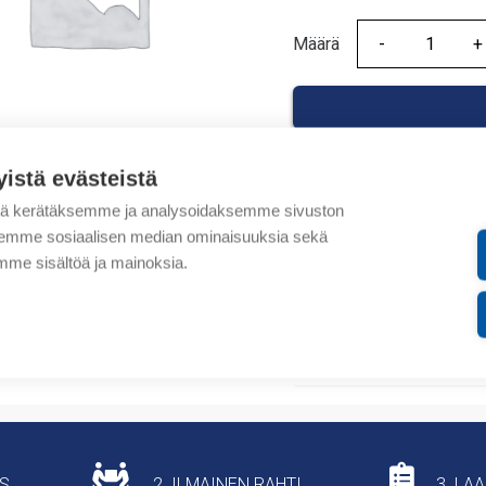
Määrä
Määrä
yistä evästeistä
tä kerätäksemme ja analysoidaksemme sivuston
Tuotekoodit
aksemme sosiaalisen median ominaisuuksia sekä
me sisältöä ja mainoksia.
Tilauskoodi: XCSD1072
Tuotteen tullikoodi: 850
Lisätiedot
US
2. ILMAINEN RAHTI
3. LA