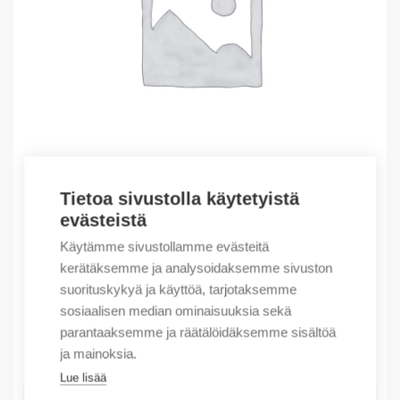
Tietoa sivustolla käytetyistä
evästeistä
Outlet – Erikoishinnat
(X) Charg station 1-PH 32A 230/400V TP2
Käytämme sivustollamme evästeitä
kerätäksemme ja analysoidaksemme sivuston
274,67
€
/ myyntierä
suorituskykyä ja käyttöä, tarjotaksemme
Myyntierä sis. 1 kpl
sosiaalisen median ominaisuuksia sekä
parantaaksemme ja räätälöidäksemme sisältöä
Varastossa
ja mainoksia.
Lue lisää