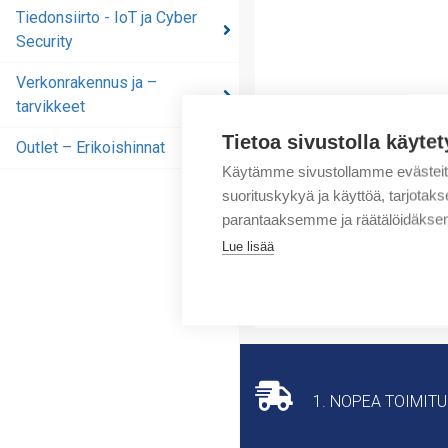
automaatioratkaisut
Tiedonsiirto - IoT ja Cyber
Security
Tiedonsiirto - IoT ja
Cyber Security
Verkonrakennus ja –
tarvikkeet
Verkonrakennus ja –
tarvikkeet
Tietoa sivustolla käytet
Outlet – Erikoishinnat
Outlet – Erikoishinnat
Käytämme sivustollamme evästei
suorituskykyä ja käyttöä, tarjot
parantaaksemme ja räätälöidäksem
Lue lisää
1. NOPEA TOIMIT