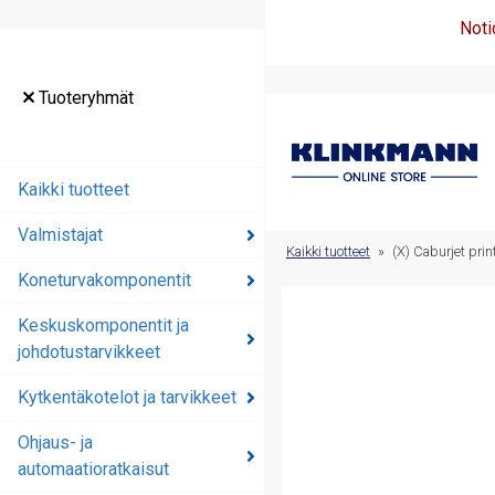
Noti
Tuoteryhmät
Tuoteryhmät
Kaikki tuotteet
Kaikki tuotteet
Valmistajat
Valmistajat
Kaikki tuotteet
»
(X) Caburjet prin
Koneturvakomponentit
Koneturvakomponentit
Keskuskomponentit ja
Keskuskomponentit ja
johdotustarvikkeet
johdotustarvikkeet
Kytkentäkotelot ja tarvikkeet
Kytkentäkotelot ja
tarvikkeet
Ohjaus- ja
automaatioratkaisut
Ohjaus- ja