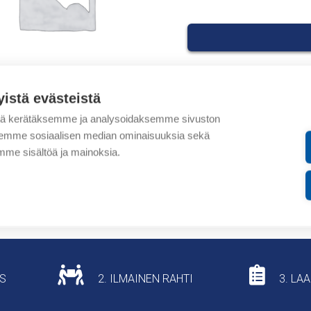
yistä evästeistä
Tuotekoodit
tä kerätäksemme ja analysoidaksemme sivuston
aksemme sosiaalisen median ominaisuuksia sekä
Tilauskoodi: CABURJET
me sisältöä ja mainoksia.
Tuotteen tullikoodi: 847
Lisätiedot
US
2. ILMAINEN RAHTI
3. LA