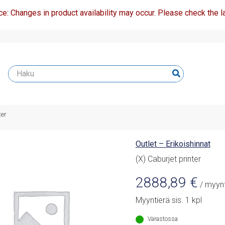
ce: Changes in product availability may occur. Please check the la
ter
Outlet – Erikoishinnat
(X) Caburjet printer
2888,89
€
/ myynt
Myyntierä sis. 1 kpl
Varastossa