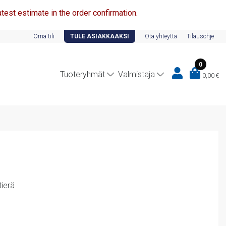
test estimate in the order confirmation.
Oma tili
TULE ASIAKKAAKSI
Ota yhteyttä
Tilausohje
0
Tuoteryhmät
Valmistaja
0,00
€
ierä