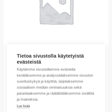
Tietoa sivustolla käytetyistä
evästeistä
Outlet – Erikoishinnat
(X) CABINET FEKJK K06B1200-630-RAL7008
Käytämme sivustollamme evästeitä
kerätäksemme ja analysoidaksemme sivuston
285,83
€
/ myyntierä
suorituskykyä ja käyttöä, tarjotaksemme
Myyntierä sis. 1 kpl
sosiaalisen median ominaisuuksia sekä
parantaaksemme ja räätälöidäksemme sisältöä
Varastossa
ja mainoksia.
Lue lisää
Määrä
Määrä