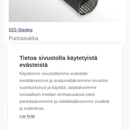
SES-Sterling
Punossukka
(X) Braided sleeving PET-V0 25 box50m
Alkuperäinen
Nykyinen
235,15
€
90,00
€
Tietoa sivustolla käytetyistä
/ myyntierä
hinta
hinta
evästeistä
Myyntierä sis. 50 M
oli:
on:
Käytämme sivustollamme evästeitä
235,15 €.
90,00 €.
Varastossa
kerätäksemme ja analysoidaksemme sivuston
suorituskykyä ja käyttöä, tarjotaksemme
Määrä
sosiaalisen median ominaisuuksia sekä
Määrä
parantaaksemme ja räätälöidäksemme sisältöä
ja mainoksia.
LISÄÄ OSTOSKORIIN
Lue lisää