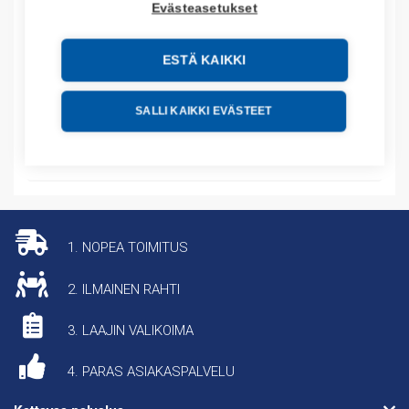
Evästeasetukset
Tuotekoodit
ESTÄ KAIKKI
Tilauskoodi: 06240080010
Product order number: 06240080010
Valmistajan tuotenumero: 06240080010
SALLI KAIKKI EVÄSTEET
Lisätiedot
1. NOPEA TOIMITUS
2. ILMAINEN RAHTI
3. LAAJIN VALIKOIMA
4. PARAS ASIAKASPALVELU