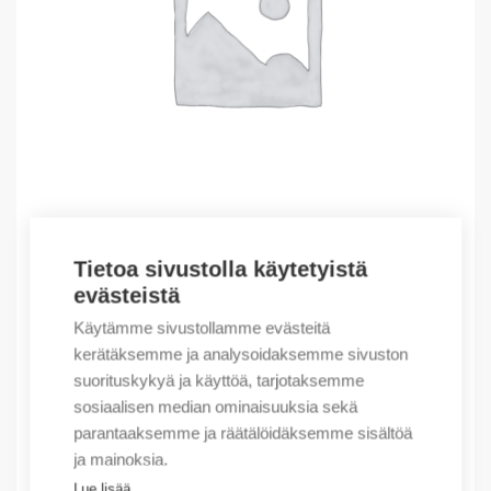
Tietoa sivustolla käytetyistä
Outlet – Erikoishinnat
evästeistä
(X) Basement FEKJK (J00) K04B RAL7008
Käytämme sivustollamme evästeitä
115,80
€
/ myyntierä
kerätäksemme ja analysoidaksemme sivuston
suorituskykyä ja käyttöä, tarjotaksemme
Myyntierä sis. 1 kpl
sosiaalisen median ominaisuuksia sekä
Varastossa
parantaaksemme ja räätälöidäksemme sisältöä
ja mainoksia.
Määrä
Määrä
Lue lisää