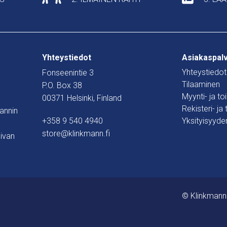
Yhteystiedot
Asiakaspal
Yhteystiedot
Fonseenintie 3
Tilaaminen
P.O. Box 38
Myynti- ja t
00371 Helsinki, Finland
Rekisteri- ja
mannin
+358 9 540 4940
Yksityisyyde
store@klinkmann.fi
ivan
© Klinkmann