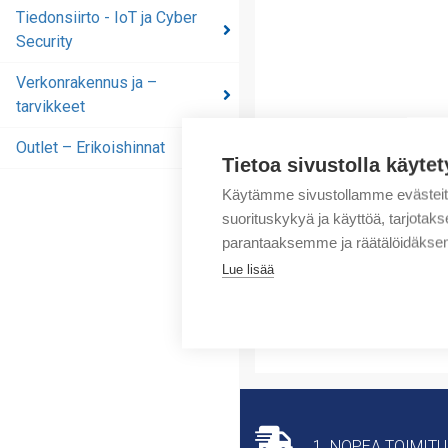
automaatioratkaisut
Tiedonsiirto - IoT ja Cyber
Security
Tiedonsiirto - IoT ja
Cyber Security
Verkonrakennus ja –
tarvikkeet
Verkonrakennus ja –
tarvikkeet
Outlet – Erikoishinnat
Tietoa sivustolla käytet
Outlet – Erikoishinnat
Käytämme sivustollamme evästei
suorituskykyä ja käyttöä, tarjot
parantaaksemme ja räätälöidäksem
Lue lisää
1. NOPEA TOIMIT