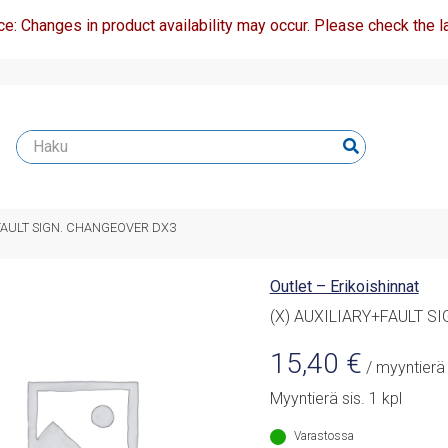
ce: Changes in product availability may occur. Please check the la
+FAULT SIGN. CHANGEOVER DX3
Outlet – Erikoishinnat
(X) AUXILIARY+FAULT S
15,40
€
/ myyntierä
Myyntierä sis. 1 kpl
Varastossa