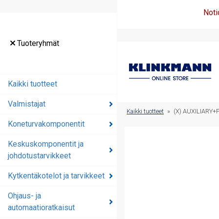
Noti
Tuoteryhmät
Tuoteryhmät
Kaikki tuotteet
Kaikki tuotteet
Valmistajat
Valmistajat
Kaikki tuotteet
»
(X) AUXILIARY
Koneturvakomponentit
Koneturvakomponentit
Keskuskomponentit ja
Keskuskomponentit ja
johdotustarvikkeet
johdotustarvikkeet
Kytkentäkotelot ja tarvikkeet
Kytkentäkotelot ja
tarvikkeet
Ohjaus- ja
automaatioratkaisut
Ohjaus- ja