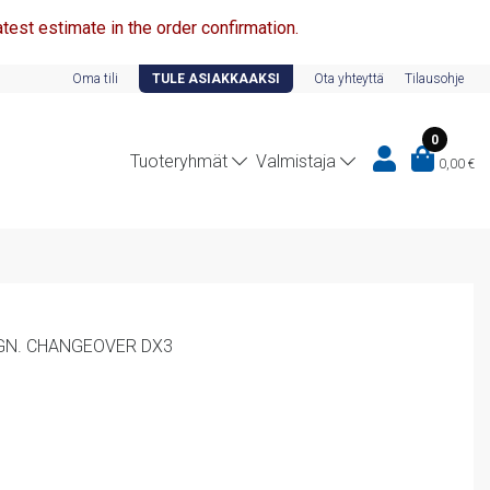
test estimate in the order confirmation.
Oma tili
TULE ASIAKKAAKSI
Ota yhteyttä
Tilausohje
0
Tuoteryhmät
Valmistaja
0,00
€
IGN. CHANGEOVER DX3