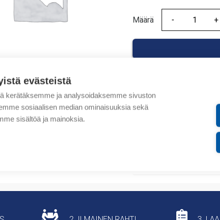
Määrä
Määrä
yistä evästeistä
tä kerätäksemme ja analysoidaksemme sivuston
Tuotekoodit
aksemme sosiaalisen median ominaisuuksia sekä
me sisältöä ja mainoksia.
Tilauskoodi: 406266
Tuotteen tullikoodi: 853
Lisätiedot
US
2. ILMAINEN RAHTI
3. LA