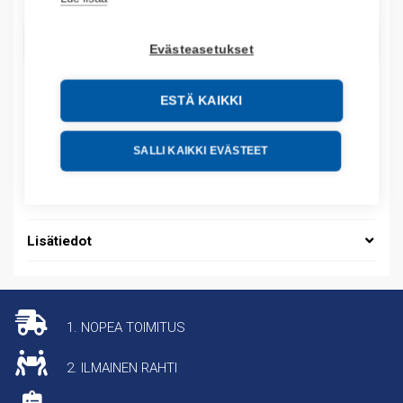
LISÄÄ OSTOSKORIIN
Evästeasetukset
ESTÄ KAIKKI
Tuotekoodit
SALLI KAIKKI EVÄSTEET
Tilauskoodi: 785335D
Tuotteen tullikoodi: 65061010
Lisätiedot
1. NOPEA TOIMITUS
2. ILMAINEN RAHTI