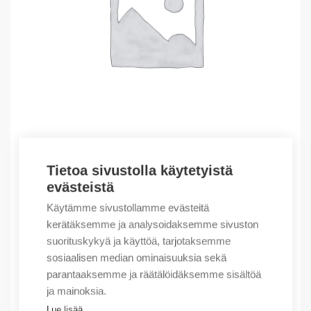
Tietoa sivustolla käytetyistä
Outlet – Erikoishinnat
evästeistä
(X) Arc-fault-tested protective jacket X
Käytämme sivustollamme evästeitä
316,19
€
/ myyntierä
kerätäksemme ja analysoidaksemme sivuston
suorituskykyä ja käyttöä, tarjotaksemme
Myyntierä sis. 1 kpl
sosiaalisen median ominaisuuksia sekä
Varastossa
parantaaksemme ja räätälöidäksemme sisältöä
ja mainoksia.
Määrä
Määrä
Lue lisää