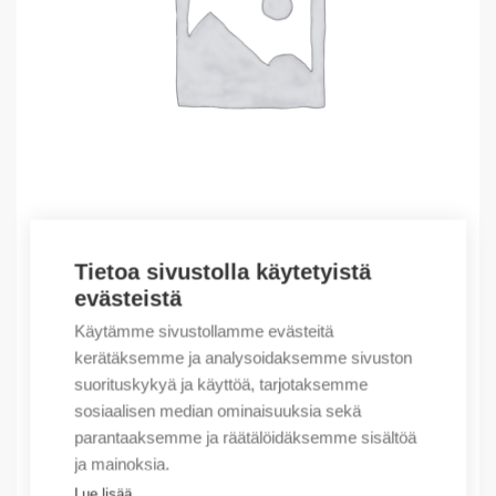
Tietoa sivustolla käytetyistä
Outlet – Erikoishinnat
evästeistä
(X) ANTENNA CABLE 10 CM
Käytämme sivustollamme evästeitä
5,72
€
/ myyntierä
kerätäksemme ja analysoidaksemme sivuston
suorituskykyä ja käyttöä, tarjotaksemme
Myyntierä sis. 1 kpl
sosiaalisen median ominaisuuksia sekä
Varastossa
parantaaksemme ja räätälöidäksemme sisältöä
ja mainoksia.
Määrä
Määrä
Lue lisää