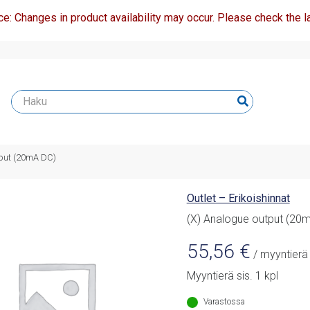
ce: Changes in product availability may occur. Please check the la
tput (20mA DC)
Outlet – Erikoishinnat
(X) Analogue output (20
55,56
€
/ myyntierä
Myyntierä sis. 1 kpl
Varastossa