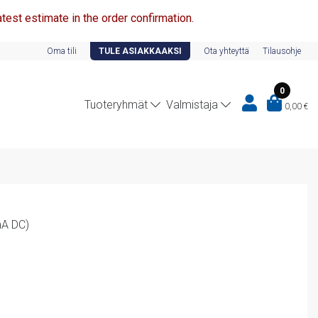
test estimate in the order confirmation.
Oma tili
TULE ASIAKKAAKSI
Ota yhteyttä
Tilausohje
0
Tuoteryhmät
Valmistaja
0,00
€
mA DC)