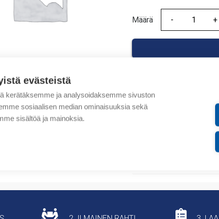
Määrä
Määrä
yistä evästeistä
tä kerätäksemme ja analysoidaksemme sivuston
Tuotekoodit
aksemme sosiaalisen median ominaisuuksia sekä
me sisältöä ja mainoksia.
Tilauskoodi: AO2050
Tuotteen tullikoodi: 853
Lisätiedot
US
2. ILMAINEN RAHTI
3. LA