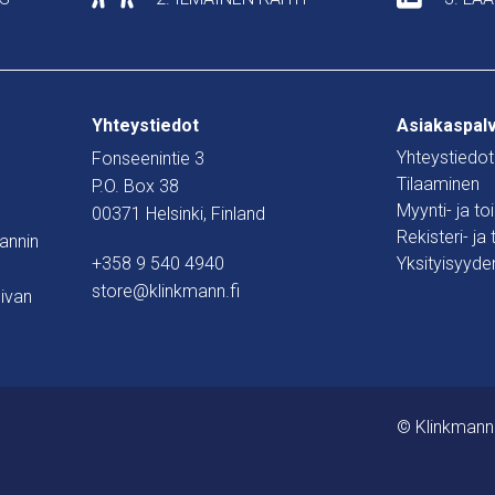
Yhteystiedot
Asiakaspal
Yhteystiedot
Fonseenintie 3
Tilaaminen
P.O. Box 38
Myynti- ja t
00371 Helsinki, Finland
Rekisteri- ja
mannin
+358 9 540 4940
Yksityisyyde
store@klinkmann.fi
ivan
© Klinkmann