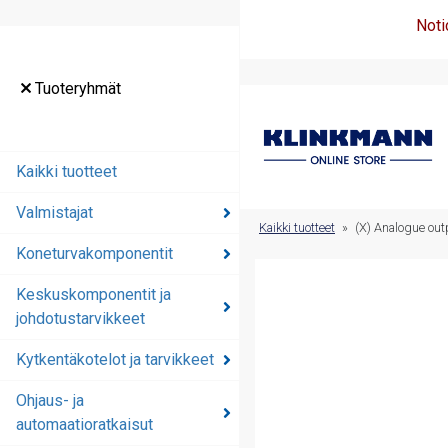
Noti
Tuoteryhmät
Tuoteryhmät
Kaikki tuotteet
Kaikki tuotteet
Valmistajat
Valmistajat
Kaikki tuotteet
»
(X) Analogue ou
Koneturvakomponentit
Koneturvakomponentit
Keskuskomponentit ja
Keskuskomponentit ja
johdotustarvikkeet
johdotustarvikkeet
Kytkentäkotelot ja tarvikkeet
Kytkentäkotelot ja
tarvikkeet
Ohjaus- ja
automaatioratkaisut
Ohjaus- ja