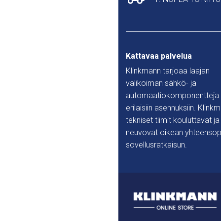
Kattavaa palvelua
Klinkmann tarjoaa laajan
valikoiman sähkö- ja
automaatiokomponentteja
erilaisiin asennuksiin. Klink
tekniset tiimit kouluttavat ja
neuvovat oikean yhteensop
sovellusratkaisun.