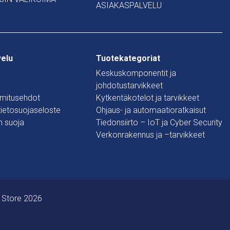
ASIAKASPALVELU
velu
Tuotekategoriat
Keskuskomponentit ja
johdotustarvikkeet
oimitusehdot
Kytkentäkotelot ja tarvikkeet
 tietosuojaseloste
Ohjaus- ja automaatioratkaisut
n suoja
Tiedonsiirto – IoT ja Cyber Security
Verkonrakennus ja –tarvikkeet
 Store 2026