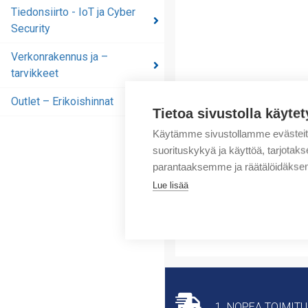
automaatioratkaisut
Tiedonsiirto - IoT ja Cyber
Security
Tiedonsiirto - IoT ja
Cyber Security
Verkonrakennus ja –
tarvikkeet
Verkonrakennus ja –
tarvikkeet
Outlet – Erikoishinnat
Tietoa sivustolla käytet
Outlet – Erikoishinnat
Käytämme sivustollamme evästei
suorituskykyä ja käyttöä, tarjot
parantaaksemme ja räätälöidäksem
Lue lisää
1. NOPEA TOIMIT