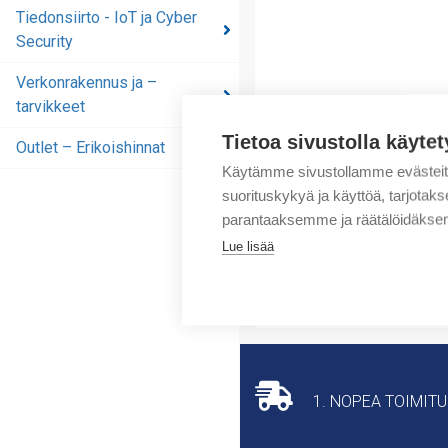
automaatioratkaisut
Tiedonsiirto - IoT ja Cyber
Security
Tiedonsiirto - IoT ja
Cyber Security
Verkonrakennus ja –
tarvikkeet
Verkonrakennus ja –
tarvikkeet
Tietoa sivustolla käytet
Outlet – Erikoishinnat
Outlet – Erikoishinnat
Käytämme sivustollamme evästei
suorituskykyä ja käyttöä, tarjot
parantaaksemme ja räätälöidäksem
Lue lisää
1. NOPEA TOIMIT