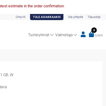
test estimate in the order confirmation.
Oma tili
TULE ASIAKKAAKSI
Ota yhteyttä
Tilausohje
0
Tuoteryhmät
Valmistaja
0,00
€
,1 GB, W
ierä