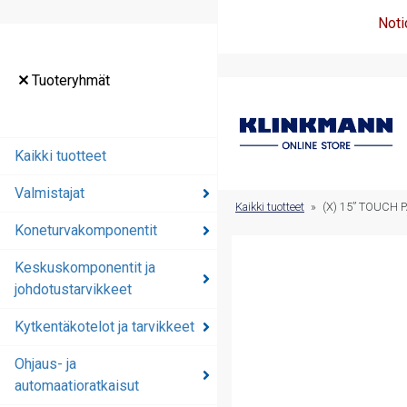
Noti
Tuoteryhmät
Tuoteryhmät
Kaikki tuotteet
Kaikki tuotteet
Valmistajat
Valmistajat
Kaikki tuotteet
»
(X) 15” TOUCH 
Koneturvakomponentit
Koneturvakomponentit
Keskuskomponentit ja
Keskuskomponentit ja
johdotustarvikkeet
johdotustarvikkeet
Kytkentäkotelot ja tarvikkeet
Kytkentäkotelot ja
tarvikkeet
Ohjaus- ja
automaatioratkaisut
Ohjaus- ja