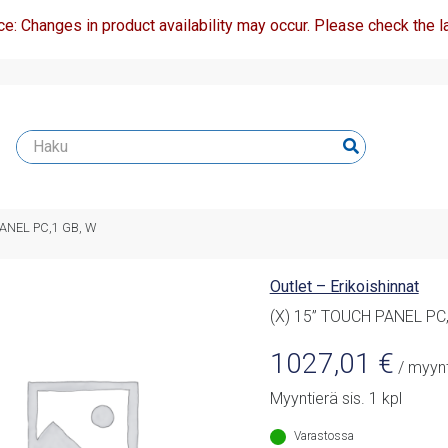
ce: Changes in product availability may occur. Please check the la
PANEL PC,1 GB, W
Outlet – Erikoishinnat
(X) 15” TOUCH PANEL PC
1027,01
€
/ myynt
Myyntierä sis. 1 kpl
Varastossa