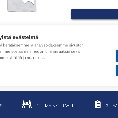
yistä evästeistä
Tuotekoodit
tä kerätäksemme ja analysoidaksemme sivuston
aksemme sosiaalisen median ominaisuuksia sekä
Tilauskoodi: ATP150E963
me sisältöä ja mainoksia.
Tuotteen tullikoodi: 847
Lisätiedot
US
2. ILMAINEN RAHTI
3. LA