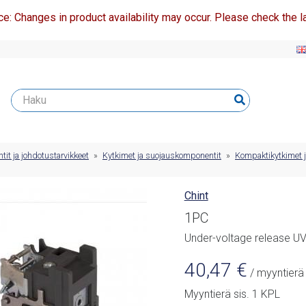
ce: Changes in product availability may occur. Please check the la
t ja johdotustarvikkeet
»
Kytkimet ja suojauskomponentit
»
Kompaktikytkimet ja
Chint
1PC
Under-voltage release 
40,47
€
/ myyntierä
Myyntierä sis. 1 KPL