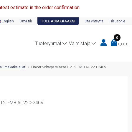
test estimate in the order confirmation.
English
Oma tili
TULE ASIAKKAAKSI
Ota yhteyttä
Tilausohje
0
Tuoteryhmät
Valmistaja
0,00
€
 ilmakatkaisijat
»
Under-voltage release UVT21-M8 AC220-240V
UVT21-M8 AC220-240V