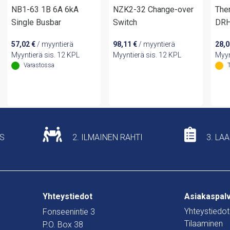
NB1-63 1B 6A 6kA
NZK2-32 Change-over
The
Single Busbar
Switch
DRH
57,02
€
/ myyntierä
98,11
€
/ myyntierä
28,
Myyntierä sis. 12 KPL
Myyntierä sis. 12 KPL
Myyn
Varastossa
US
2. ILMAINEN RAHTI
3. LA
Yhteystiedot
Asiakaspal
Yhteystiedot
Fonseenintie 3
Tilaaminen
P.O. Box 38