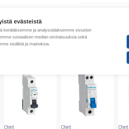
Lisätiedot
yistä evästeistä
Tekniset tiedot
tä kerätäksemme ja analysoidaksemme sivuston
aksemme sosiaalisen median ominaisuuksia sekä
Liitteet
me sisältöä ja mainoksia.
valmistajalta
Chint
Chint
Chint