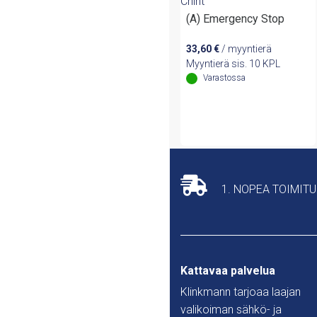
Chint
(A) Emergency Stop
33,60
€
/ myyntierä
Myyntierä sis. 10 KPL
Varastossa
1. NOPEA TOIMIT
Kattavaa palvelua
Klinkmann tarjoaa laajan
valikoiman sähkö- ja