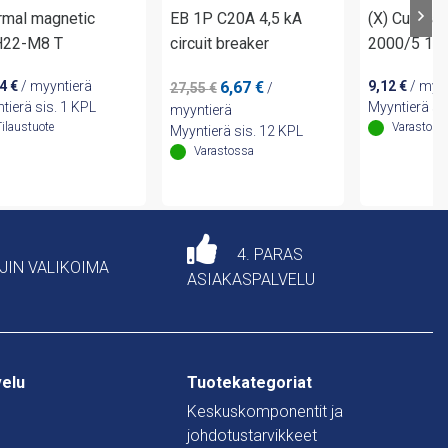
rmal magnetic
EB 1P C20A 4,5 kA
(X) Curr.tr
22-M8 T
circuit breaker
2000/5 10
Alkuperäinen
Nykyinen
04
€
/ myyntierä
6,67
€
9,12
€
/ myyn
27,55
€
/
hinta
hinta
tierä sis. 1 KPL
Myyntierä sis
myyntierä
oli:
on:
Tilaustuote
Varastoss
Myyntierä sis. 12 KPL
27,55 €.
6,67 €.
Varastossa
4. PARAS
AJIN VALIKOIMA
ASIAKASPALVELU
velu
Tuotekategoriat
Keskuskomponentit ja
johdotustarvikkeet