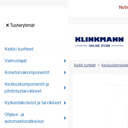
Noti
Tuoteryhmät
Tuoteryhmät
Kaikki tuotteet
Kaikki tuotteet
Valmistajat
Valmistajat
Kaikki tuotteet
»
Keskuskomponenti
Koneturvakomponentit
Koneturvakomponentit
Keskuskomponentit ja
Keskuskomponentit ja
johdotustarvikkeet
johdotustarvikkeet
Kytkentäkotelot ja tarvikkeet
Kytkentäkotelot ja
tarvikkeet
Ohjaus- ja
automaatioratkaisut
Ohjaus- ja