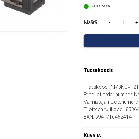
Varastossa
Määrä
Määrä
Tuotekoodit
Tilauskoodi: NM8NUVT
Product order number:
Valmistajan tuotenumero
Tuotteen tullikoodi: 853
EAN: 6941716452414
Kuvaus