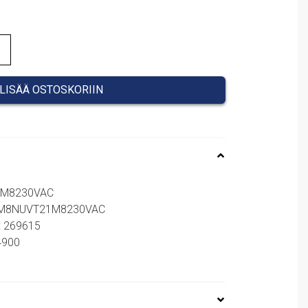
LISÄÄ OSTOSKORIIN
21M8230VAC
 NM8NUVT21M8230VAC
: 269615
64900