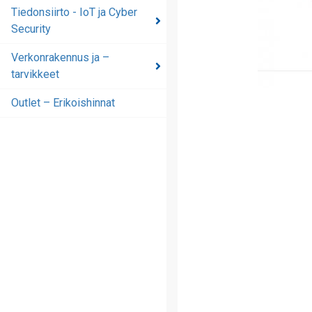
automaatioratkaisut
Tiedonsiirto - IoT ja Cyber
Security
Tiedonsiirto - IoT ja
Cyber Security
Verkonrakennus ja –
tarvikkeet
Verkonrakennus ja –
tarvikkeet
Outlet – Erikoishinnat
Outlet – Erikoishinnat