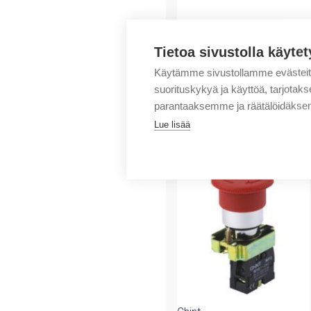
Tietoa sivustolla käytet
Käytämme sivustollamme evästei
suorituskykyä ja käyttöä, tarjot
parantaaksemme ja räätälöidäksem
Lue lisää
Tuotteita samalta 