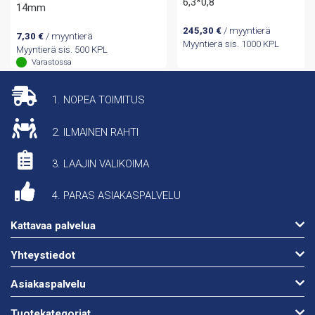
6,3*0,8
14mm
245,30
€
/ myyntierä
7,30
€
/ myyntierä
Myyntierä sis. 1000 KPL
Myyntierä sis. 500 KPL
Varastossa
1. NOPEA TOIMITUS
2. ILMAINEN RAHTI
3. LAAJIN VALIKOIMA
4. PARAS ASIAKASPALVELU
Kattavaa palvelua
Yhteystiedot
Asiakaspalvelu
Tuotekategoriat