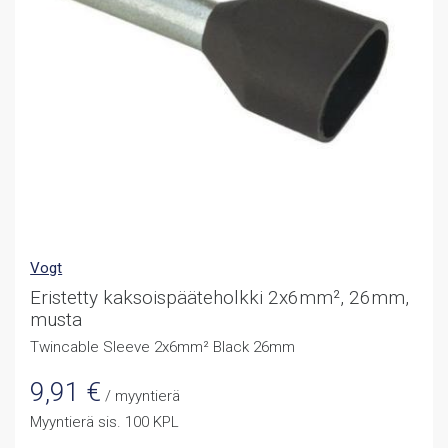
Vogt
Eristetty kaksoispääteholkki 2x6mm², 26mm,
musta
Twincable Sleeve 2x6mm² Black 26mm
9,91
€
/ myyntierä
Myyntierä sis. 100 KPL