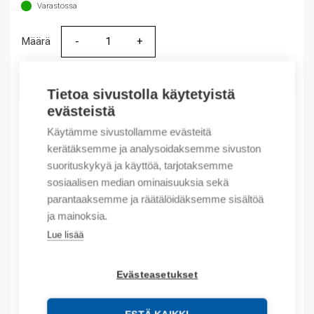
Varastossa
Määrä
Määrä
LISÄÄ OSTOSKORIIN
Tietoa sivustolla käytetyistä
evästeistä
Käytämme sivustollamme evästeitä
kerätäksemme ja analysoidaksemme sivuston
Tuotekoodit
suorituskykyä ja käyttöä, tarjotaksemme
sosiaalisen median ominaisuuksia sekä
Tilauskoodi: 460714D
parantaaksemme ja räätälöidäksemme sisältöä
Product order number: 460714D
ja mainoksia.
Valmistajan tuotenumero: 460714d
Tuotteen tullikoodi: 85389099
Lue lisää
Kuvaus
Evästeasetukset
Lisätiedot