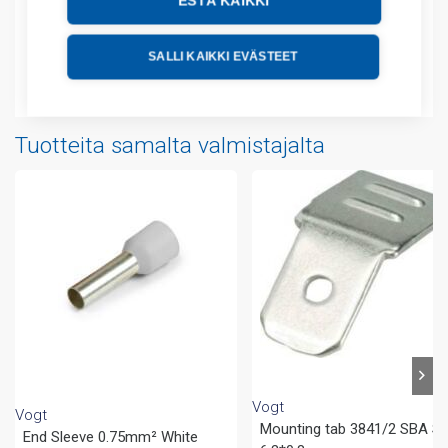
ESTÄ KAIKKI
Tekniset tiedot
SALLI KAIKKI EVÄSTEET
Liitteet
Tuotteita samalta valmistajalta
Vogt
Vogt
Mounting tab 3841/2 SBA St
End Sleeve 0.75mm² White