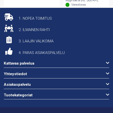
Myyntierä sis. 500 KPL
Varastossa
1. NOPEA TOIMITUS
2. ILMAINEN RAHTI
3. LAAJIN VALIKOIMA
4. PARAS ASIAKASPALVELU
Kattavaa palvelua
Yhteystiedot
Asiakaspalvelu
Tuotekategoriat