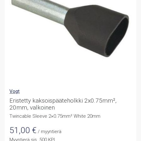
Vogt
Eristetty kaksoispääteholkki 2x0.75mm²,
20mm, valkoinen
Twincable Sleeve 2×0.75mm² White 20mm
51,00
€
/ myyntierä
Myyntierä sis. 500 KPL