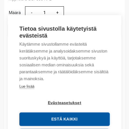
Määrä
Määrä
Tietoa sivustolla käytetyistä
LISÄÄ OSTOSKORIIN
evästeistä
Käytämme sivustollamme evästeitä
kerätäksemme ja analysoidaksemme sivuston
Tuotekoodit
suorituskykyä ja käyttöä, tarjotaksemme
sosiaalisen median ominaisuuksia sekä
Tilauskoodi: 460212D
parantaaksemme ja räätälöidäksemme sisältöä
Product order number: 460212D
ja mainoksia.
Valmistajan tuotenumero: 460212d
Lue lisää
Tuotteen tullikoodi: 85389099
Evästeasetukset
Lisätiedot
ESTÄ KAIKKI
Tekniset tiedot