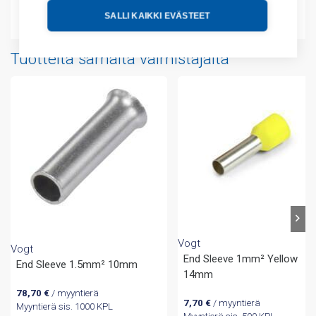
Liitteet
SALLI KAIKKI EVÄSTEET
Tuotteita samalta valmistajalta
Vogt
Vogt
End Sleeve 1mm² Yellow
End Sleeve 1.5mm² 10mm
14mm
78,70
€
/ myyntierä
7,70
€
/ myyntierä
Myyntierä sis. 1000 KPL