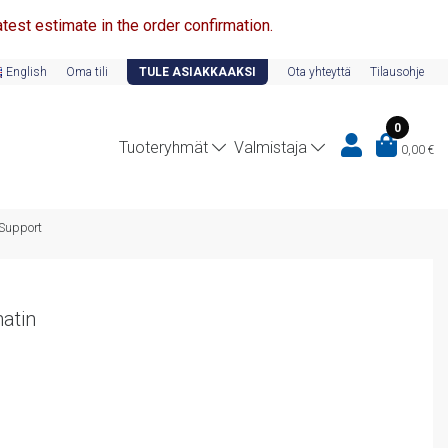
test estimate in the order confirmation.
English
Oma tili
TULE ASIAKKAAKSI
Ota yhteyttä
Tilausohje
0
Tuoteryhmät
Valmistaja
0,00
€
 Support
atin