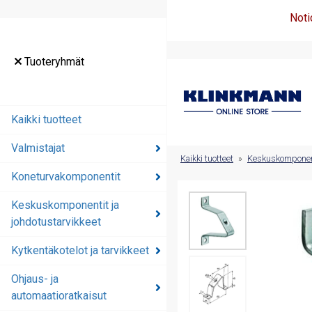
Noti
Tuoteryhmät
Tuoteryhmät
Kaikki tuotteet
Kaikki tuotteet
Valmistajat
Valmistajat
Kaikki tuotteet
»
Keskuskomponenti
Koneturvakomponentit
Koneturvakomponentit
Keskuskomponentit ja
Keskuskomponentit ja
johdotustarvikkeet
johdotustarvikkeet
Kytkentäkotelot ja tarvikkeet
Kytkentäkotelot ja
tarvikkeet
Ohjaus- ja
automaatioratkaisut
Ohjaus- ja