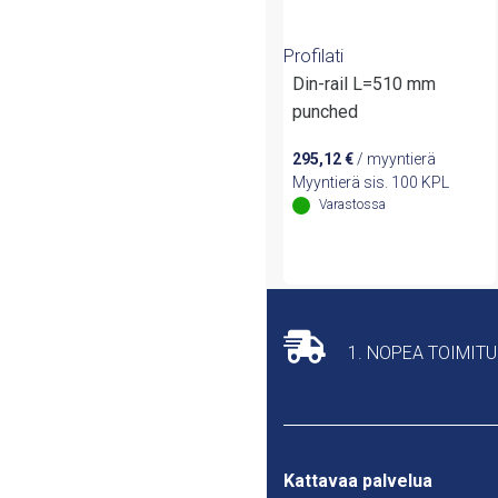
Profilati
Din-rail L=510 mm
punched
295,12
€
/ myyntierä
Myyntierä sis. 100 KPL
Varastossa
1. NOPEA TOIMIT
Kattavaa palvelua