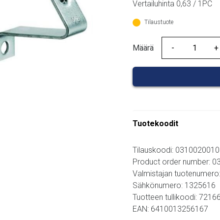
Vertailuhinta 0,63 / 1PC
Tilaustuote
Määrä
Määrä
Tuotekoodit
Tilauskoodi: 031002001
Product order number: 
Valmistajan tuotenumero
Sähkönumero: 1325616
Tuotteen tullikoodi: 721
EAN: 6410013256167