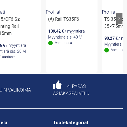
ati
Profilati
Profilati
35/CF6 Sz
(A) Rail TS35F6
TS 35/Sz M
nting Rail
35×7.5mm
109,42
€
/ myyntierä
x15mm
Myyntierä sis. 40 M
90,27
€
/ my
Varastossa
Myyntierä si
86
€
/ myyntierä
Varastoss
tierä sis. 20 M
Tilaustuote
4. PARAS
AJIN VALIKOIMA
ASIAKASPALVELU
velu
Tuotekategoriat