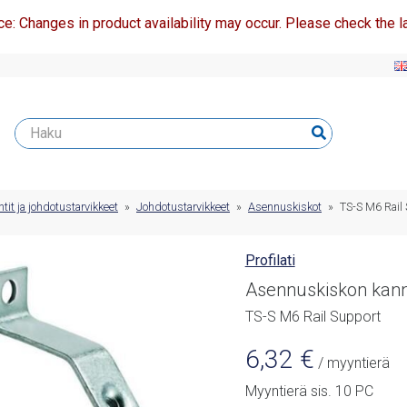
ce: Changes in product availability may occur. Please check the la
t ja johdotustarvikkeet
»
Johdotustarvikkeet
»
Asennuskiskot
»
TS-S M6 Rail
Profilati
Asennuskiskon kann
TS-S M6 Rail Support
6,32
€
/ myyntierä
Myyntierä sis. 10 PC