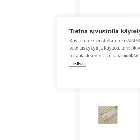
Tietoa sivustolla käytet
Käytämme sivustollamme evästei
suorituskykyä ja käyttöä, tarjot
parantaaksemme ja räätälöidäksem
Lue lisää
Tuotteita samalta 