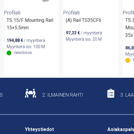
Profilati
Profilati
Profil
TS 15/F Mounting Rail
(A) Rail TS35CF6
TS 
15×5.5mm
Mou
97,33
€
/ myyntierä
35
Myyntierä sis. 20 M
194,88
€
/ myyntierä
Myyntierä sis. 100 M
86,
Varastossa
Myyn
US
2. ILMAINEN RAHTI
3. LA
Yhteystiedot
Asiakaspal