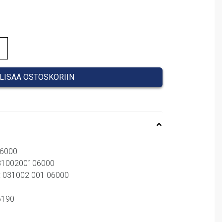
LISÄÄ OSTOSKORIIN
06000
03100200106000
: 031002 001 06000
66190