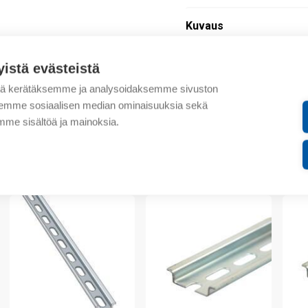
Kuvaus
Lisätiedot
yistä evästeistä
tä kerätäksemme ja analysoidaksemme sivuston
Tekniset tiedot
aksemme sosiaalisen median ominaisuuksia sekä
me sisältöä ja mainoksia.
Liitteet
valmistajalta