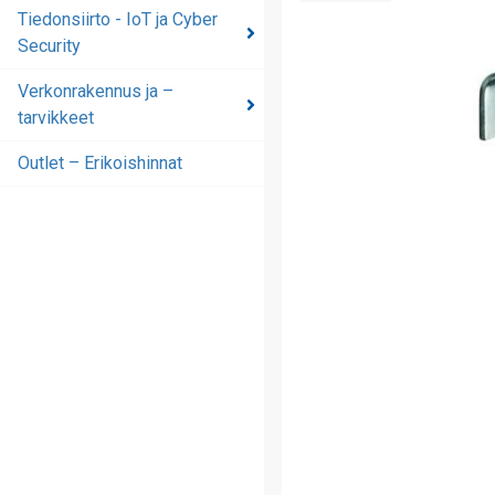
automaatioratkaisut
Tiedonsiirto - IoT ja Cyber
Security
Tiedonsiirto - IoT ja
Cyber Security
Verkonrakennus ja –
tarvikkeet
Verkonrakennus ja –
tarvikkeet
Outlet – Erikoishinnat
Outlet – Erikoishinnat