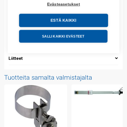
Product order number: 372250D
Evästeasetukset
Valmistajan tuotenumero: 372250
Sähkönumero: 5804247
ESTÄ KAIKKI
Tuotteen tullikoodi: 85359000
EAN: 4013364119154
SALLI KAIKKI EVÄSTEET
Lisätiedot
Liitteet
Tuotteita samalta valmistajalta