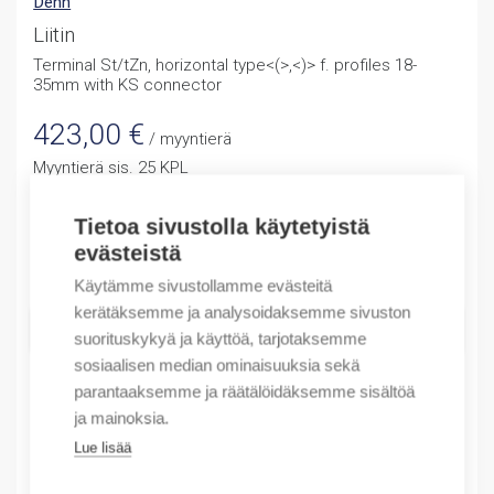
Dehn
Liitin
Terminal St/tZn, horizontal type<(>,<)> f. profiles 18-
35mm with KS connector
423,00
€
/ myyntierä
Myyntierä sis. 25 KPL
Varastossa
Tietoa sivustolla käytetyistä
evästeistä
Määrä
Määrä
Käytämme sivustollamme evästeitä
kerätäksemme ja analysoidaksemme sivuston
LISÄÄ OSTOSKORIIN
suorituskykyä ja käyttöä, tarjotaksemme
sosiaalisen median ominaisuuksia sekä
parantaaksemme ja räätälöidäksemme sisältöä
ja mainoksia.
Tuotekoodit
Lue lisää
Tilauskoodi: 372250D