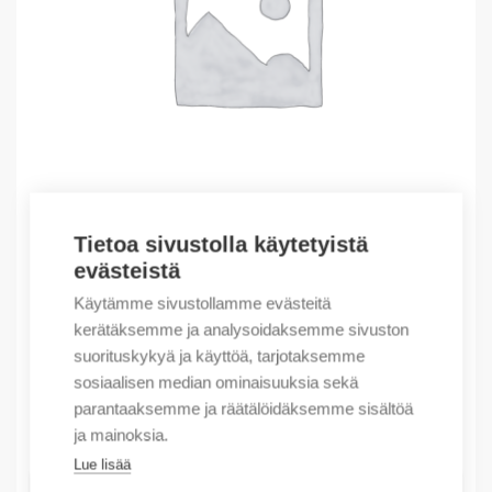
Tietoa sivustolla käytetyistä
evästeistä
Outlet – Erikoishinnat
SL3-3X3/9/KM2G
Käytämme sivustollamme evästeitä
kerätäksemme ja analysoidaksemme sivuston
133,68
€
/ myyntierä
suorituskykyä ja käyttöä, tarjotaksemme
Myyntierä sis. 1 kpl
sosiaalisen median ominaisuuksia sekä
parantaaksemme ja räätälöidäksemme sisältöä
Varastossa
ja mainoksia.
Lue lisää