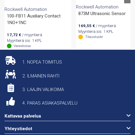
Rockwell Automation
Rockwell Automation
873M Ultrasonic Sensor
100-FB11 Auxiliary Contact
1NO+1NC
169,55
€
/ myyntierä
Myyntierä sis. 1 KPL
17,72
€
/ myyntierä
Tilaustuote
Myyntierä sis. 1 KPL
Varastossa
1. NOPEA TOIMITUS
2. ILMAINEN RAHTI
3. LAAJIN VALIKOIMA
4. PARAS ASIAKASPALVELU
Kattavaa palvelua
Yhteystiedot