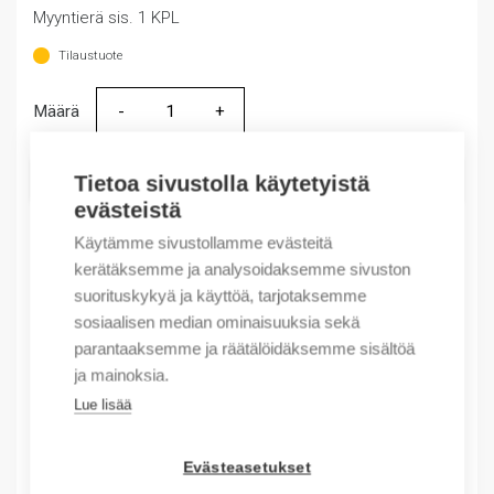
Myyntierä sis. 1 KPL
Tilaustuote
Määrä
Määrä
LISÄÄ OSTOSKORIIN
Tietoa sivustolla käytetyistä
evästeistä
Käytämme sivustollamme evästeitä
kerätäksemme ja analysoidaksemme sivuston
Tuotekoodit
suorituskykyä ja käyttöä, tarjotaksemme
sosiaalisen median ominaisuuksia sekä
Tilauskoodi: 700SCF620EJC
parantaaksemme ja räätälöidäksemme sisältöä
Product order number: 700SCF620EJC
ja mainoksia.
Valmistajan tuotenumero: 700S-CF620EJC
Lue lisää
Tuotteen tullikoodi: 85364900
EAN: 10662074923813
Evästeasetukset