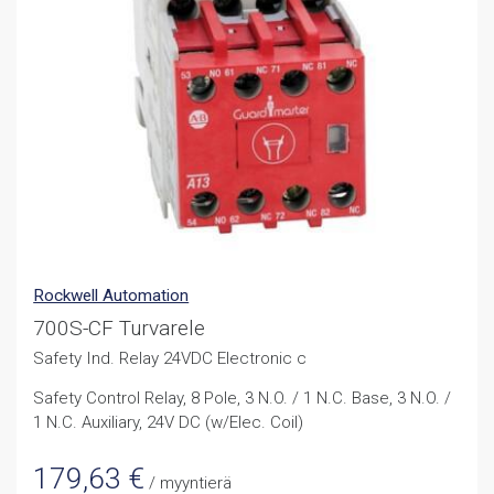
Rockwell Automation
700S-CF Turvarele
Safety Ind. Relay 24VDC Electronic c
Safety Control Relay, 8 Pole, 3 N.O. / 1 N.C. Base, 3 N.O. /
1 N.C. Auxiliary, 24V DC (w/Elec. Coil)
179,63
€
/ myyntierä