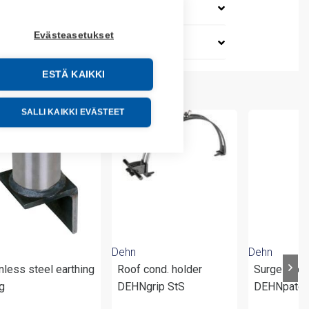
Evästeasetukset
ESTÄ KAIKKI
SALLI KAIKKI EVÄSTEET
Dehn
Dehn
nless steel earthing
Roof cond. holder
Surge arres
g
DEHNgrip StS
DEHNpatc