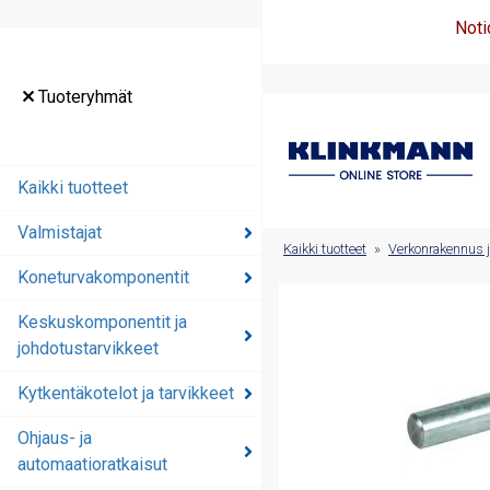
Noti
Tuoteryhmät
Tuoteryhmät
Kaikki tuotteet
Kaikki tuotteet
Valmistajat
Valmistajat
Kaikki tuotteet
»
Verkonrakennus j
Koneturvakomponentit
Koneturvakomponentit
Keskuskomponentit ja
Keskuskomponentit ja
johdotustarvikkeet
johdotustarvikkeet
Kytkentäkotelot ja tarvikkeet
Kytkentäkotelot ja
tarvikkeet
Ohjaus- ja
automaatioratkaisut
Ohjaus- ja