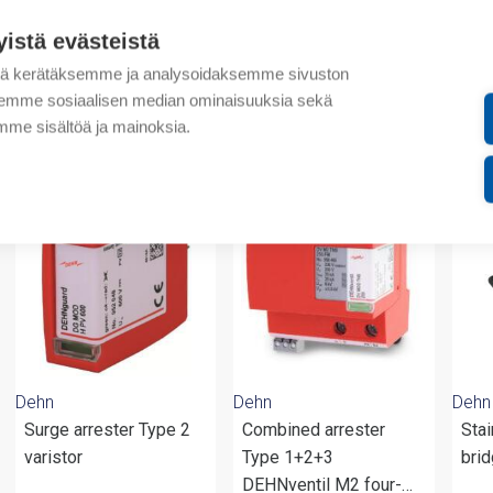
Lisätiedot
yistä evästeistä
Liitteet
tä kerätäksemme ja analysoidaksemme sivuston
aksemme sosiaalisen median ominaisuuksia sekä
me sisältöä ja mainoksia.
valmistajalta
Dehn
Dehn
Dehn
Surge arrester Type 2
Combined arrester
Stai
varistor
Type 1+2+3
brid
DEHNventil M2 four-