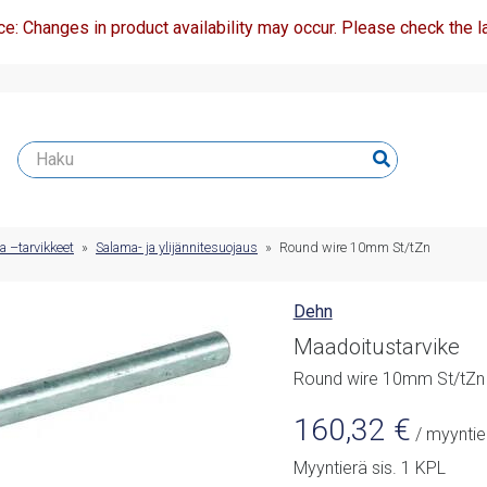
ce: Changes in product availability may occur. Please check the la
a –tarvikkeet
»
Salama- ja ylijännitesuojaus
»
Round wire 10mm St/tZn
Dehn
Maadoitustarvike
Round wire 10mm St/tZn
160,32
€
/ myyntie
Myyntierä sis. 1 KPL