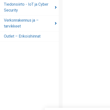
automaatioratkaisut
Tiedonsiirto - IoT ja Cyber
Security
Tiedonsiirto - IoT ja
Cyber Security
Verkonrakennus ja –
tarvikkeet
Verkonrakennus ja –
tarvikkeet
Outlet – Erikoishinnat
Outlet – Erikoishinnat