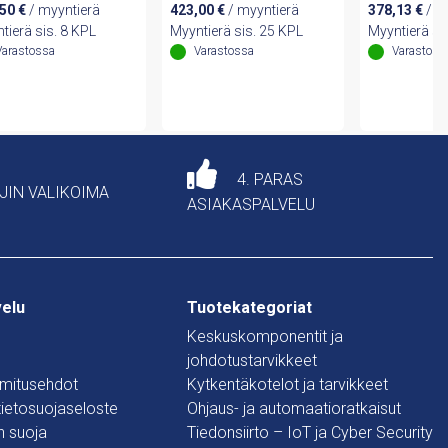
,50
€
/ myyntierä
423,00
€
/ myyntierä
378,13
€
/ m
tierä sis. 8 KPL
Myyntierä sis. 25 KPL
Myyntierä si
Varastossa
Varastossa
Varastoss
4. PARAS
AJIN VALIKOIMA
ASIAKASPALVELU
velu
Tuotekategoriat
Keskuskomponentit ja
johdotustarvikkeet
oimitusehdot
Kytkentäkotelot ja tarvikkeet
 tietosuojaseloste
Ohjaus- ja automaatioratkaisut
n suoja
Tiedonsiirto – IoT ja Cyber Security