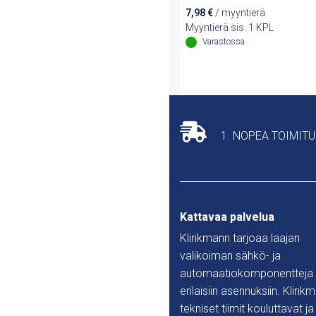
7,98
€
/ myyntierä
Myyntierä sis. 1 KPL
Varastossa
1. NOPEA TOIMIT
Kattavaa palvelua
Klinkmann tarjoaa laajan
valikoiman sähkö- ja
automaatiokomponentteja
erilaisiin asennuksiin. Klink
tekniset tiimit kouluttavat ja