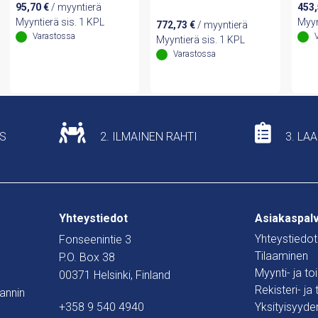
95,70
€
/ myyntierä
453
pole f. TN-S systems
Myyntierä sis. 1 KPL
Myyn
772,73
€
/ myyntierä
w. remote signalling
Varastossa
Myyntierä sis. 1 KPL
contact
Varastossa
US
2. ILMAINEN RAHTI
3. LA
Yhteystiedot
Asiakaspal
Yhteystiedot
Fonseenintie 3
Tilaaminen
P.O. Box 38
Myynti- ja t
00371 Helsinki, Finland
Rekisteri- ja
mannin
+358 9 540 4940
Yksityisyyde