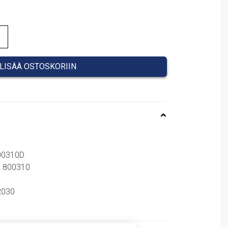
LISÄÄ OSTOSKORIIN
800310D
: 800310
72030