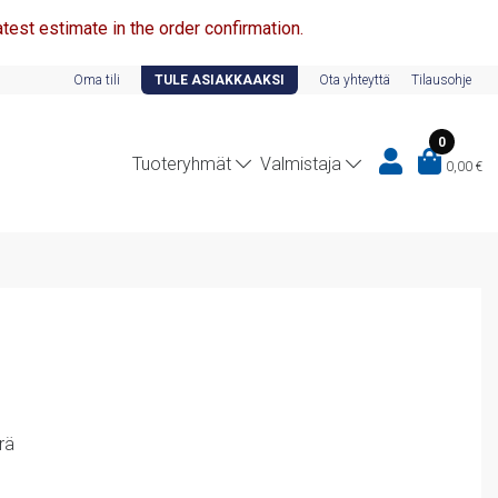
test estimate in the order confirmation.
Oma tili
TULE ASIAKKAAKSI
Ota yhteyttä
Tilausohje
0
Tuoteryhmät
Valmistaja
0,00
€
rä