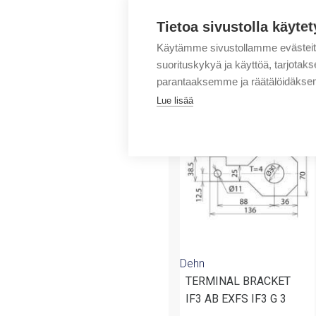
Tietoa sivustolla käytet
Käytämme sivustollamme evästei
suorituskykyä ja käyttöä, tarjot
parantaaksemme ja räätälöidäksem
Tuotteita samalta 
Lue lisää
Dehn
TERMINAL BRACKET
IF3 AB EXFS IF3 G 3