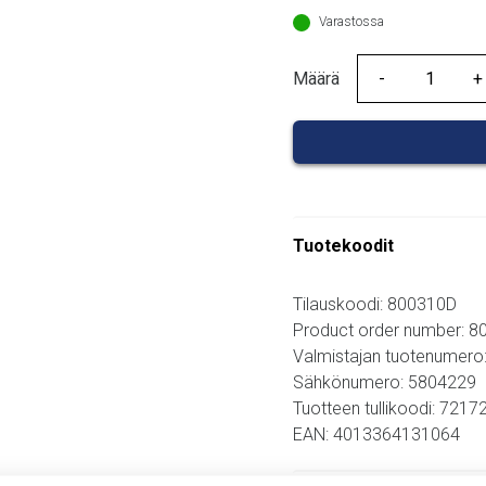
Varastossa
Määrä
Määrä
Tuotekoodit
Tilauskoodi: 800310D
Product order number: 
Valmistajan tuotenumero
Sähkönumero: 5804229
Tuotteen tullikoodi: 721
EAN: 4013364131064