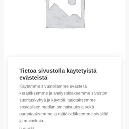
Tietoa sivustolla käytetyistä
Outlet – Erikoishinnat
evästeistä
ROOST 85 T ANOD.THREADED
Käytämme sivustollamme evästeitä
4,01
€
/ myyntierä
kerätäksemme ja analysoidaksemme sivuston
suorituskykyä ja käyttöä, tarjotaksemme
Myyntierä sis. 1 kpl
sosiaalisen median ominaisuuksia sekä
Varastossa
parantaaksemme ja räätälöidäksemme sisältöä
ja mainoksia.
Määrä
Määrä
Lue lisää