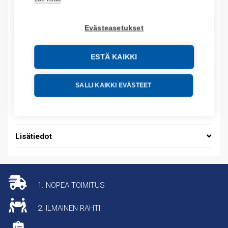
LISÄÄ OSTOSKORIIN
Evästeasetukset
ESTÄ KAIKKI
Tuotekoodit
SALLI KAIKKI EVÄSTEET
Tilauskoodi: 942825061OC
Tuotteen tullikoodi: 72222029
Lisätiedot
1. NOPEA TOIMITUS
2. ILMAINEN RAHTI