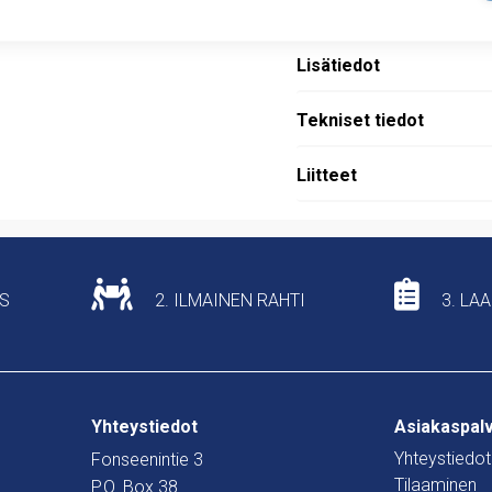
Kuvaus
Lisätiedot
Tekniset tiedot
Liitteet
US
2. ILMAINEN RAHTI
3. LA
Yhteystiedot
Asiakaspal
Yhteystiedot
Fonseenintie 3
Tilaaminen
P.O. Box 38