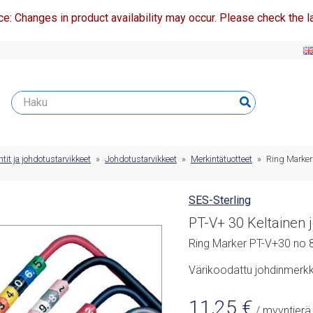
ce: Changes in product availability may occur. Please check the la
t ja johdotustarvikkeet
»
Johdotustarvikkeet
»
Merkintätuotteet
»
Ring Marker
SES-Sterling
PT-V+ 30 Keltainen
Ring Marker PT-V+30 no 8
Värikoodattu johdinmerkki
11,25
€
/ myyntierä