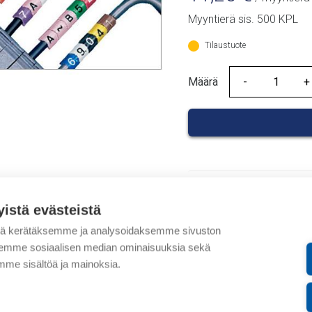
Myyntierä sis. 500 KPL
Tilaustuote
Määrä
Määrä
Tuotekoodit
yistä evästeistä
Tilauskoodi: 037000020
tä kerätäksemme ja analysoidaksemme sivuston
Product order number: 
aksemme sosiaalisen median ominaisuuksia sekä
Valmistajan tuotenumer
me sisältöä ja mainoksia.
Tuotteen tullikoodi: 392