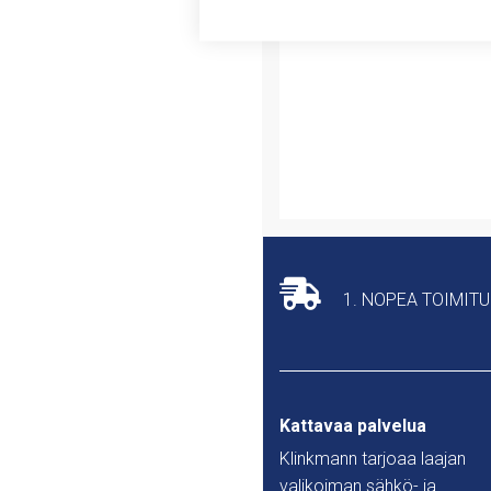
1. NOPEA TOIMIT
Kattavaa palvelua
Klinkmann tarjoaa laajan
valikoiman sähkö- ja