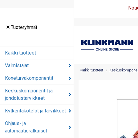
Noti
Tuoteryhmät
Tuoteryhmät
Kaikki tuotteet
Kaikki tuotteet
Valmistajat
Valmistajat
Kaikki tuotteet
»
Keskuskomponenti
Koneturvakomponentit
Koneturvakomponentit
Keskuskomponentit ja
Keskuskomponentit ja
johdotustarvikkeet
johdotustarvikkeet
Kytkentäkotelot ja tarvikkeet
Kytkentäkotelot ja
tarvikkeet
Ohjaus- ja
automaatioratkaisut
Ohjaus- ja