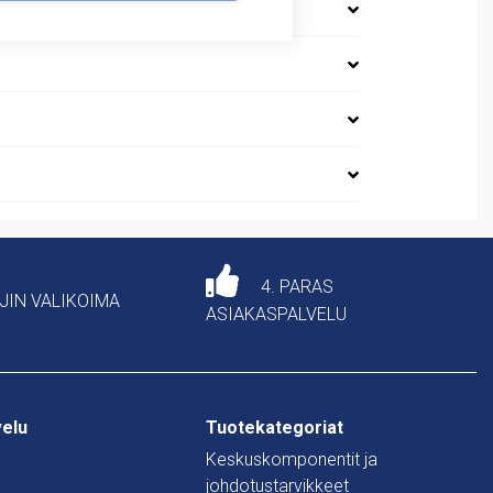
4. PARAS
AJIN VALIKOIMA
ASIAKASPALVELU
velu
Tuotekategoriat
Keskuskomponentit ja
johdotustarvikkeet