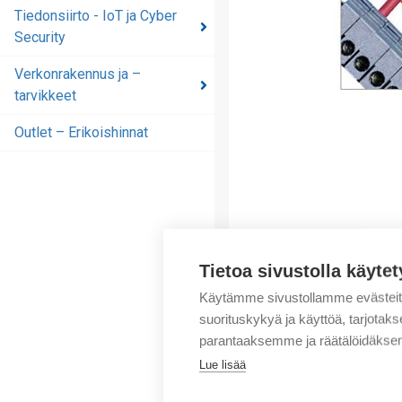
automaatioratkaisut
Tiedonsiirto - IoT ja Cyber
Security
Tiedonsiirto - IoT ja
Cyber Security
Verkonrakennus ja –
tarvikkeet
Verkonrakennus ja –
tarvikkeet
Outlet – Erikoishinnat
Outlet – Erikoishinnat
Tietoa sivustolla käytet
Käytämme sivustollamme evästei
suorituskykyä ja käyttöä, tarjot
parantaaksemme ja räätälöidäksem
Lue lisää