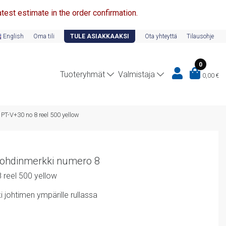
test estimate in the order confirmation.
English
Oma tili
TULE ASIAKKAAKSI
Ota yhteyttä
Tilausohje
0
Tuoteryhmät
Valmistaja
0,00
€
 PT-V+30 no 8 reel 500 yellow
 johdinmerkki numero 8
 reel 500 yellow
 johtimen ympärille rullassa