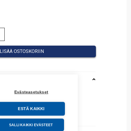
LISÄÄ OSTOSKORIIN
Evästeasetukset
048
037000020048
o: 037000020048
ESTÄ KAIKKI
69097
SALLI KAIKKI EVÄSTEET