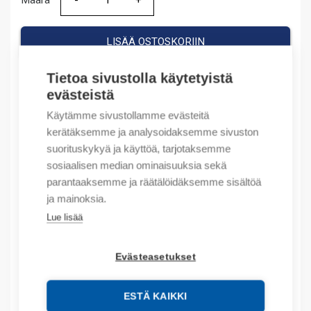
Määrä
Määrä
LISÄÄ OSTOSKORIIN
Tietoa sivustolla käytetyistä
evästeistä
Tuotekoodit
Käytämme sivustollamme evästeitä
kerätäksemme ja analysoidaksemme sivuston
Tilauskoodi: 1SET411018R0000
suorituskykyä ja käyttöä, tarjotaksemme
Valmistajan tuotenumero: 1SET411018R0000
sosiaalisen median ominaisuuksia sekä
Sähkönumero: 1413611
parantaaksemme ja räätälöidäksemme sisältöä
Tuotteen tullikoodi: 85365080
ja mainoksia.
EAN: 3472599033993
Lue lisää
Kuvaus
Evästeasetukset
Lisätiedot
ESTÄ KAIKKI
Tekniset tiedot