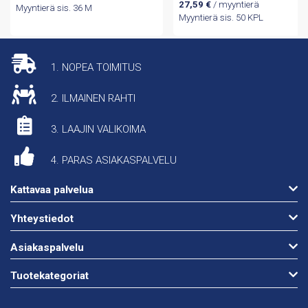
27,59
€
/ myyntierä
Myyntierä sis. 36 M
Myyntierä sis. 50 KPL
1. NOPEA TOIMITUS
2. ILMAINEN RAHTI
3. LAAJIN VALIKOIMA
4. PARAS ASIAKASPALVELU
Kattavaa palvelua
Yhteystiedot
Asiakaspalvelu
Tuotekategoriat