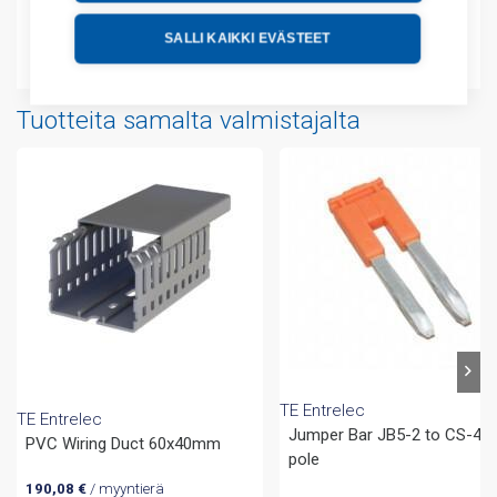
SALLI KAIKKI EVÄSTEET
Liitteet
Tuotteita samalta valmistajalta
TE Entrelec
TE Entrelec
Jumper Bar JB5-2 to CS-4 2
PVC Wiring Duct 60x40mm
pole
190,08
€
/ myyntierä