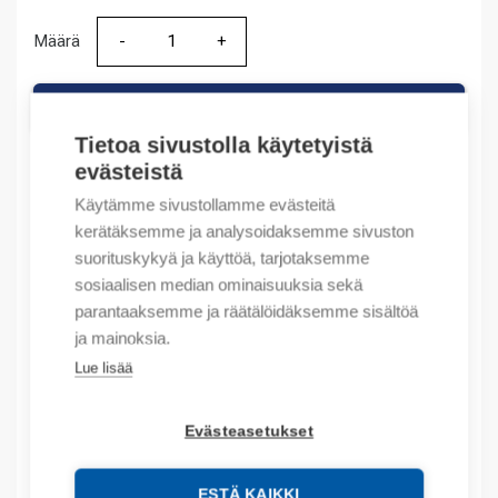
Määrä
Määrä
LISÄÄ OSTOSKORIIN
Tietoa sivustolla käytetyistä
evästeistä
Käytämme sivustollamme evästeitä
Tuotekoodit
kerätäksemme ja analysoidaksemme sivuston
suorituskykyä ja käyttöä, tarjotaksemme
Tilauskoodi: 1SET411015R0000
sosiaalisen median ominaisuuksia sekä
Valmistajan tuotenumero: 1SET411015R0000
parantaaksemme ja räätälöidäksemme sisältöä
Sähkönumero: 1413600
ja mainoksia.
Tuotteen tullikoodi: 85365080
EAN: 3472599033962
Lue lisää
Kuvaus
Evästeasetukset
Lisätiedot
ESTÄ KAIKKI