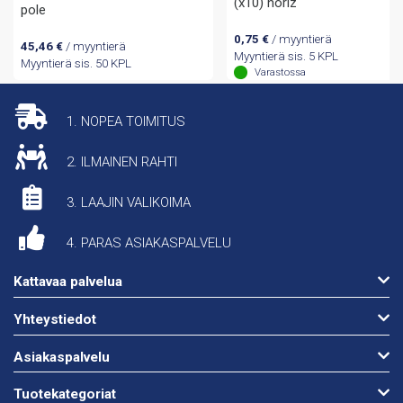
(x10) horiz
pole
0,75
€
/ myyntierä
45,46
€
/ myyntierä
Myyntierä sis. 5 KPL
Myyntierä sis. 50 KPL
Varastossa
1. NOPEA TOIMITUS
2. ILMAINEN RAHTI
3. LAAJIN VALIKOIMA
4. PARAS ASIAKASPALVELU
Kattavaa palvelua
Yhteystiedot
Asiakaspalvelu
Tuotekategoriat