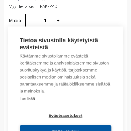
Myyntierä sis. 1 PAK/PAC
Määrä
Määrä
LISÄÄ OSTOSKORIIN
Tietoa sivustolla käytetyistä
evästeistä
Käytämme sivustollamme evästeitä
kerätäksemme ja analysoidaksemme sivuston
Tuotekoodit
suorituskykyä ja käyttöä, tarjotaksemme
sosiaalisen median ominaisuuksia sekä
Tilauskoodi: 084000029002
parantaaksemme ja räätälöidäksemme sisältöä
Product order number: 084000029002
ja mainoksia.
Valmistajan tuotenumero: 08400.0-02-9002
Lue lisää
Tuotteen tullikoodi: 39269097
Evästeasetukset
Kuvaus
Lisätiedot