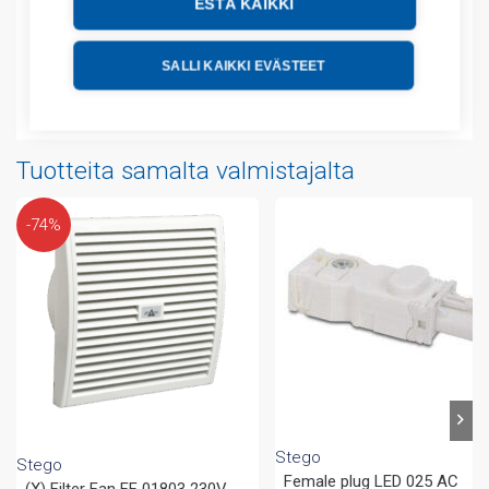
ESTÄ KAIKKI
Tekniset tiedot
SALLI KAIKKI EVÄSTEET
Liitteet
Tuotteita samalta valmistajalta
-74%
Stego
Stego
Female plug LED 025 AC