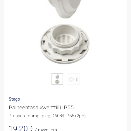
Stego
Paineentasausventtiili IP55
Pressure comp. plug DA084 IP55 (2pc)
19,20
€
/ myyntierä