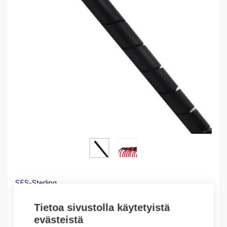
SES-Sterling
Musta sidontaspiraali PE6, 5-20mm
Tietoa sivustolla käytetyistä
PLIOSPIRE Cable Binding PE6 Black 5-20mm
evästeistä