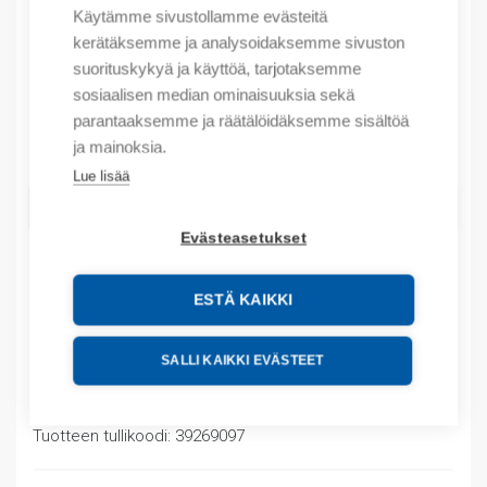
14,86
€
Käytämme sivustollamme evästeitä
/ myyntierä
kerätäksemme ja analysoidaksemme sivuston
Myyntierä sis. 25 M
suorituskykyä ja käyttöä, tarjotaksemme
Varastossa
sosiaalisen median ominaisuuksia sekä
parantaaksemme ja räätälöidäksemme sisältöä
Määrä
ja mainoksia.
Määrä
Lue lisää
LISÄÄ OSTOSKORIIN
Evästeasetukset
ESTÄ KAIKKI
Tuotekoodit
SALLI KAIKKI EVÄSTEET
Tilauskoodi: 08190005010
Product order number: 08190005010
Valmistajan tuotenumero: 0819 0005 010
Tuotteen tullikoodi: 39269097