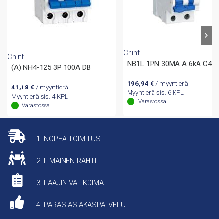
Chint
Chint
NB1L 1PN 30MA A 6kA C4
(A) NH4-125 3P 100A DB
196,94
€
/ myyntierä
41,18
€
/ myyntierä
Myyntierä sis. 6 KPL
Myyntierä sis. 4 KPL
Varastossa
Varastossa
1. NOPEA TOIMITUS
2. ILMAINEN RAHTI
3. LAAJIN VALIKOIMA
4. PARAS ASIAKASPALVELU