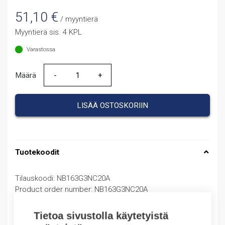
51,10
€
/ myyntierä
Myyntierä sis. 4 KPL
Varastossa
Määrä
Määrä
LISÄÄ OSTOSKORIIN
Tuotekoodit
Tilauskoodi: NB163G3NC20A
Product order number: NB163G3NC20A
Valmistajan tuotenumero: 183372
Sähkönumero: 3207500
Tietoa sivustolla käytetyistä
Tuotteen tullikoodi: 85361010