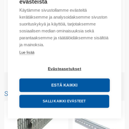
evästeistä
EAN: 6901800721468
Käytämme sivustollamme evästeitä
kerätäksemme ja analysoidaksemme sivuston
Kuvaus
suorituskykyä ja käyttöä, tarjotaksemme
sosiaalisen median ominaisuuksia sekä
Lisätiedot
parantaaksemme ja räätälöidäksemme sisältöä
ja mainoksia.
Tekniset tiedot
Lue lisää
Liitteet
Evästeasetukset
ESTÄ KAIKKI
Saatat myös pitää...
SALLI KAIKKI EVÄSTEET