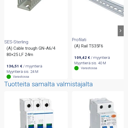
Profilati
SES-Sterling
(A) Rail TS35F6
(A) Cable trough GN-A6/4
80×25 LF 24m
109,42
€
/ myyntierä
Myyntierä sis. 40 M
136,51
€
/ myyntierä
Varastossa
Myyntierä sis. 24 M
Varastossa
Tuotteita samalta valmistajalta