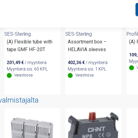
SES-Sterling
SES-Sterling
Profil
(A) Flexible tube with
Assortment box –
(A)
tape GMF HF-20T
HELAVIA sleeves
109
Myyn
201,49
€
/ myyntierä
402,36
€
/ myyntierä
Myyntierä sis. 60 KPL
Myyntierä sis. 1 KPL
Varastossa
Varastossa
valmistajalta