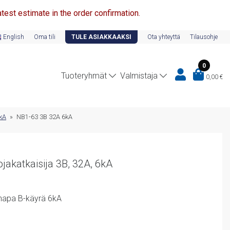
test estimate in the order confirmation.
English
Oma tili
TULE ASIAKKAAKSI
Ota yhteyttä
Tilausohje
0
Tuoteryhmät
Valmistaja
0,00
€
6kA
»
NB1-63 3B 32A 6kA
akatkaisija 3B, 32A, 6kA
napa B-käyrä 6kA