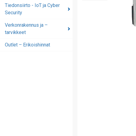
automaatioratkaisut
Tiedonsiirto - IoT ja Cyber
Security
Tiedonsiirto - IoT ja
Cyber Security
Verkonrakennus ja –
tarvikkeet
Verkonrakennus ja –
tarvikkeet
Outlet – Erikoishinnat
Outlet – Erikoishinnat