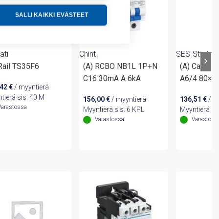
SALLI KAIKKI EVÄSTEET
ati
Chint
SES-Sterling
 Rail TS35F6
(A) RCBO NB1L 1P+N
(A) Cable t
C16 30mA A 6kA
A6/4 80×2
,42
€
/ myyntierä
tierä sis. 40 M
156,00
€
/ myyntierä
136,51
€
/ m
Varastossa
Myyntierä sis. 6 KPL
Myyntierä si
Varastossa
Varastoss