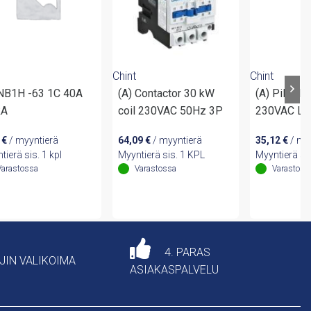
Chint
Chint
 NB1H -63 1C 40A
(A) Contactor 30 kW
(A) Pilot li
kA
coil 230VAC 50Hz 3P
230VAC LED
1
€
/ myyntierä
64,09
€
/ myyntierä
35,12
€
/ my
tierä sis. 1 kpl
Myyntierä sis. 1 KPL
Myyntierä si
Varastossa
Varastossa
Varastoss
4. PARAS
AJIN VALIKOIMA
ASIAKASPALVELU