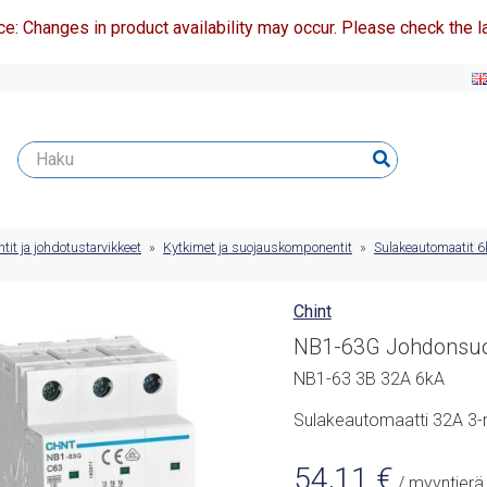
ce: Changes in product availability may occur. Please check the la
t ja johdotustarvikkeet
»
Kytkimet ja suojauskomponentit
»
Sulakeautomaatit 
Chint
NB1-63G Johdonsuoj
NB1-63 3B 32A 6kA
Sulakeautomaatti 32A 3-
54,11
€
/ myyntierä