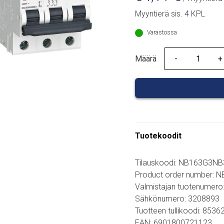
Myyntierä sis. 4 KPL
Varastossa
Määrä
Määrä
Tuotekoodit
Tilauskoodi: NB163G3N
Product order number:
Valmistajan tuotenumero
Sähkönumero: 3208893
Tuotteen tullikoodi: 853
EAN: 6901800721123