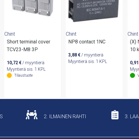
Chint
Chint
Chint
Short terminal cover
NP8 contact 1NC
(X)
TCV23-M8 3P
10 
3,88
€
/ myyntierä
Myyntierä sis. 1 KPL
10,72
€
/ myyntierä
0,9
Myyntierä sis. 1 KPL
Myyn
Tilaustuote
US
2. ILMAINEN RAHTI
3. LA