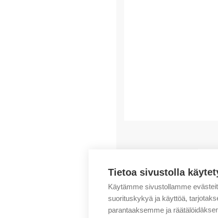
Saatat myös pitää..
Tietoa sivustolla käytet
Käytämme sivustollamme evästei
suorituskykyä ja käyttöä, tarjot
parantaaksemme ja räätälöidäksem