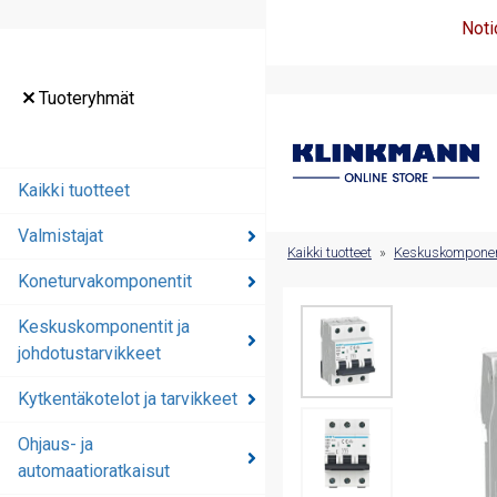
Noti
Tuoteryhmät
Tuoteryhmät
Kaikki tuotteet
Kaikki tuotteet
Valmistajat
Valmistajat
Kaikki tuotteet
»
Keskuskomponenti
Koneturvakomponentit
Koneturvakomponentit
Keskuskomponentit ja
Keskuskomponentit ja
johdotustarvikkeet
johdotustarvikkeet
Kytkentäkotelot ja tarvikkeet
Kytkentäkotelot ja
tarvikkeet
Ohjaus- ja
automaatioratkaisut
Ohjaus- ja