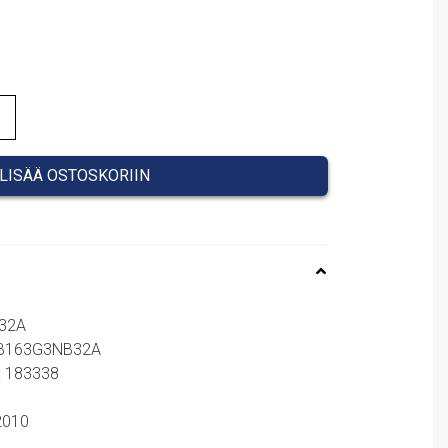
LISÄÄ OSTOSKORIIN
B32A
 NB163G3NB32A
: 183338
62010