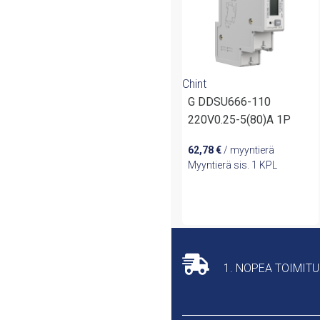
Chint
G DDSU666-110
220V0.25-5(80)A 1P
62,78
€
/ myyntierä
Myyntierä sis. 1 KPL
1. NOPEA TOIMIT