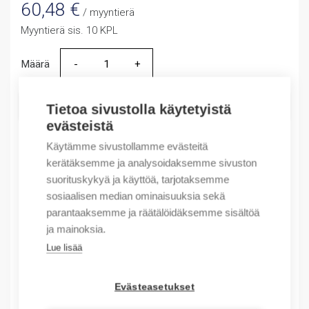
60,48
€
/ myyntierä
Myyntierä sis. 10 KPL
Määrä
Määrä
LISÄÄ OSTOSKORIIN
Tietoa sivustolla käytetyistä
evästeistä
Käytämme sivustollamme evästeitä
kerätäksemme ja analysoidaksemme sivuston
Tuotekoodit
suorituskykyä ja käyttöä, tarjotaksemme
sosiaalisen median ominaisuuksia sekä
Tilauskoodi: 465290120040
parantaaksemme ja räätälöidäksemme sisältöä
Product order number: 465290120040
ja mainoksia.
Valmistajan tuotenumero: 46.52.9.012.0040
Lue lisää
Sähkönumero: 2715018
Tuotteen tullikoodi: 85364900
Evästeasetukset
Kuvaus