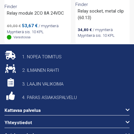
Finder
Finder
Relay socket, metal clip
Relay module 2CO 8A 24VDC
(60.13)
Alkuperäinen
Nykyinen
53,67
€
69,00
€
/ myyntierä
34,80
€
/ myyntierä
hinta
hinta
Myyntierä sis. 10 KPL
Myyntierä sis. 10 KPL
oli:
on:
Varastossa
69,00 €.
53,67 €.
1. NOPEA TOIMITUS
2. ILMAINEN RAHTI
3. LAAJIN VALIKOIMA
4. PARAS ASIAKASPALVELU
Kattavaa palvelua
Yhteystiedot