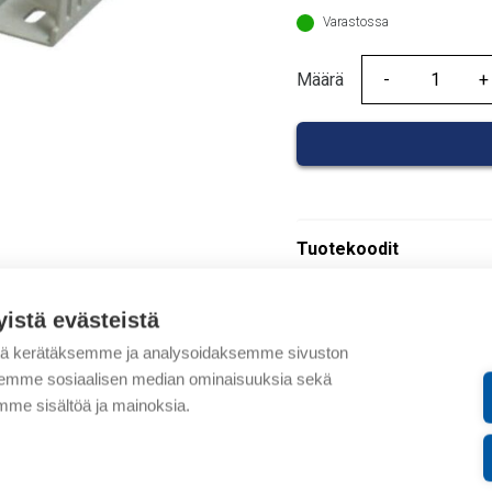
Varastossa
Määrä
Määrä
Tuotekoodit
Tilauskoodi: 0839016501
yistä evästeistä
Product order number: 
tä kerätäksemme ja analysoidaksemme sivuston
Valmistajan tuotenumero
aksemme sosiaalisen median ominaisuuksia sekä
Sähkönumero: 1419236
me sisältöä ja mainoksia.
Tuotteen tullikoodi: 392
Kuvaus