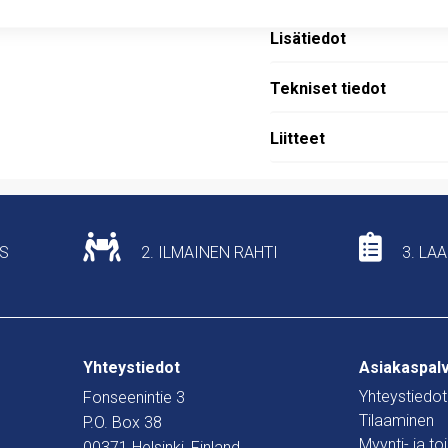
Lisätiedot
Tekniset tiedot
Liitteet
US
2. ILMAINEN RAHTI
3. LA
Yhteystiedot
Asiakaspal
Yhteystiedot
Fonseenintie 3
Tilaaminen
P.O. Box 38
Myynti- ja t
00371 Helsinki, Finland