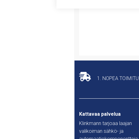
1. NOPEA TOIMIT
Kattavaa palvelua
Klinkmann tarjoaa laajan
valikoiman sähkö- ja
automaatiokomponentteja