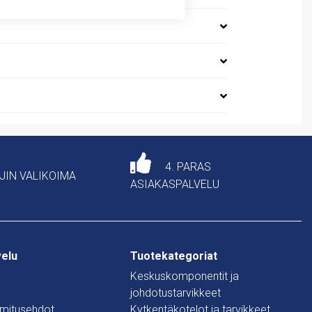
4. PARAS
AJIN VALIKOIMA
ASIAKASPALVELU
velu
Tuotekategoriat
Keskuskomponentit ja
johdotustarvikkeet
oimitusehdot
Kytkentäkotelot ja tarvikkeet