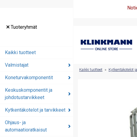
Noti
Tuoteryhmät
Tuoteryhmät
Kaikki tuotteet
Kaikki tuotteet
Valmistajat
Valmistajat
Kaikki tuotteet
»
Kytkentäkotelot ja
Koneturvakomponentit
Koneturvakomponentit
Keskuskomponentit ja
Keskuskomponentit ja
johdotustarvikkeet
johdotustarvikkeet
Kytkentäkotelot ja tarvikkeet
Kytkentäkotelot ja
tarvikkeet
Ohjaus- ja
automaatioratkaisut
Ohjaus- ja