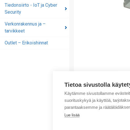
automaatioratkaisut
Tiedonsiirto - IoT ja Cyber
Security
Tiedonsiirto - IoT ja
Cyber Security
Verkonrakennus ja –
tarvikkeet
Verkonrakennus ja –
tarvikkeet
Outlet – Erikoishinnat
Outlet – Erikoishinnat
Tietoa sivustolla käytet
Käytämme sivustollamme evästei
suorituskykyä ja käyttöä, tarjot
parantaaksemme ja räätälöidäksem
Lue lisää