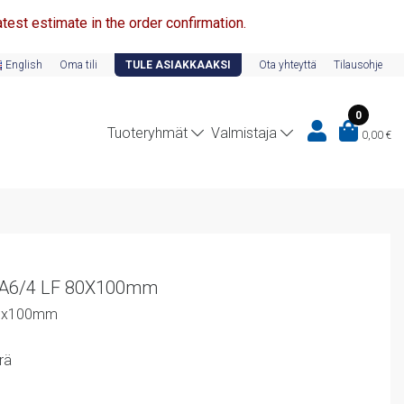
test estimate in the order confirmation.
English
Oma tili
TULE ASIAKKAAKSI
Ota yhteyttä
Tilausohje
0
Tuoteryhmät
Valmistaja
0,00
€
-A6/4 LF 80X100mm
80x100mm
rä