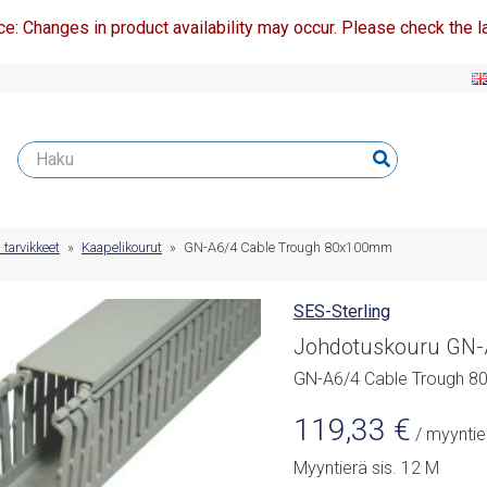
ce: Changes in product availability may occur. Please check the la
 tarvikkeet
»
Kaapelikourut
»
GN-A6/4 Cable Trough 80x100mm
SES-Sterling
Johdotuskouru GN
GN-A6/4 Cable Trough 
119,33
€
/ myyntie
Myyntierä sis. 12 M