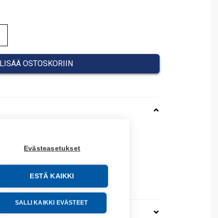
LISÄÄ OSTOSKORIIN
3
08390165013
Evästeasetukset
: 0839 0165 013
ESTÄ KAIKKI
59020
SALLI KAIKKI EVÄSTEET