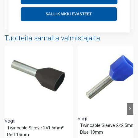
Tekniset tiedot
SALLI KAIKKI EVÄSTEET
Liitteet
Tuotteita samalta valmistajalta
Vogt
Vogt
Twincable Sleeve 2×2.5mm²
Twincable Sleeve 2×1.5mm²
Blue 18mm
Red 16mm