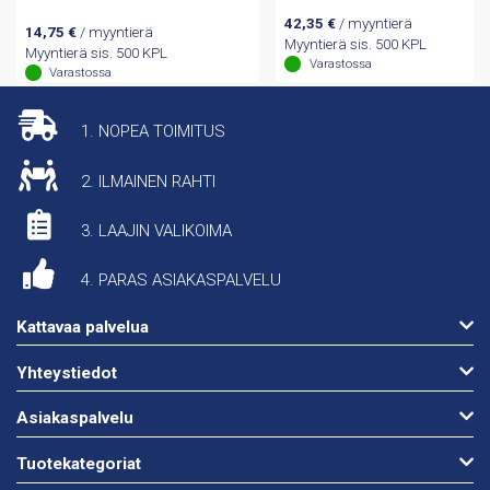
42,35
€
/ myyntierä
14,75
€
/ myyntierä
Myyntierä sis. 500 KPL
Myyntierä sis. 500 KPL
Varastossa
Varastossa
1. NOPEA TOIMITUS
2. ILMAINEN RAHTI
3. LAAJIN VALIKOIMA
4. PARAS ASIAKASPALVELU
Kattavaa palvelua
Yhteystiedot
Asiakaspalvelu
Tuotekategoriat