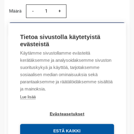
Määrä
Määrä
LISÄÄ OSTOSKORIIN
Tietoa sivustolla käytetyistä
evästeistä
Käytämme sivustollamme evästeitä
Tuotekoodit
kerätäksemme ja analysoidaksemme sivuston
suorituskykyä ja käyttöä, tarjotaksemme
Tilauskoodi: 460912
sosiaalisen median ominaisuuksia sekä
Product order number: 460912
parantaaksemme ja räätälöidäksemme sisältöä
Valmistajan tuotenumero: 460912
ja mainoksia.
Tuotteen tullikoodi: 85389099
Lue lisää
Kuvaus
Evästeasetukset
Lisätiedot
ESTÄ KAIKKI