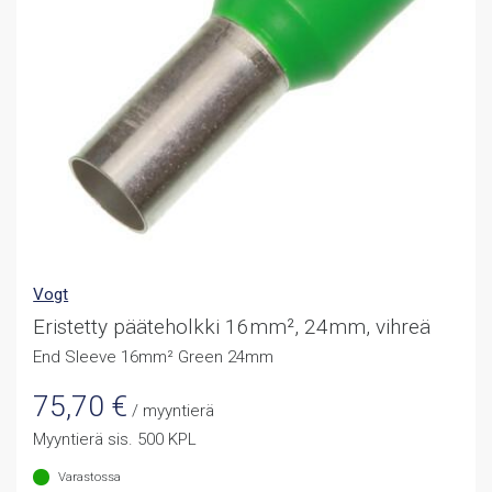
Vogt
Eristetty pääteholkki 16mm², 24mm, vihreä
End Sleeve 16mm² Green 24mm
75,70
€
/ myyntierä
Myyntierä sis. 500 KPL
Varastossa