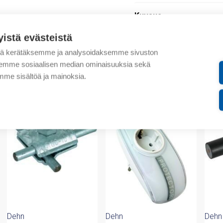
Kuvaus
yistä evästeistä
Lisätiedot
tä kerätäksemme ja analysoidaksemme sivuston
aksemme sosiaalisen median ominaisuuksia sekä
Liitteet
me sisältöä ja mainoksia.
valmistajalta
Dehn
Dehn
Dehn