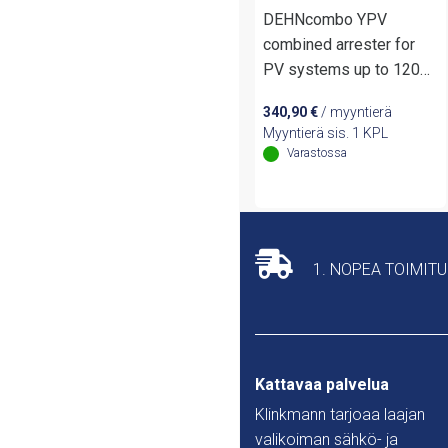
DEHNcombo YPV
combined arrester for
PV systems up to 1200
V DC
340,90
€
/ myyntierä
Myyntierä sis. 1 KPL
Varastossa
1. NOPEA TOIMIT
Kattavaa palvelua
Klinkmann tarjoaa laajan
valikoiman sähkö- ja