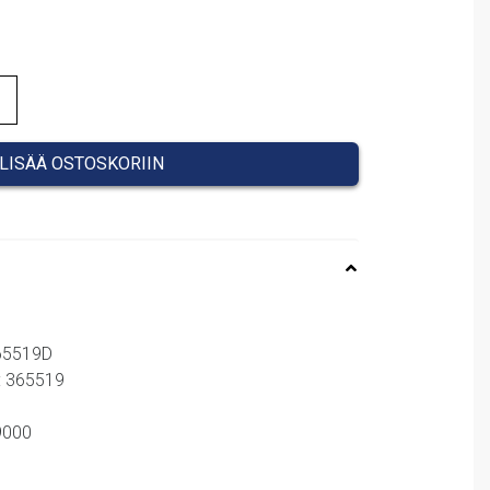
LISÄÄ OSTOSKORIIN
365519D
: 365519
59000