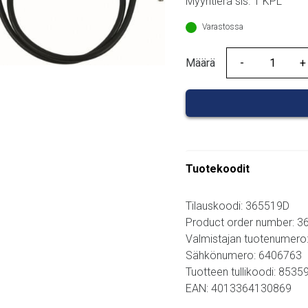
Myyntierä sis. 1 KPL
Varastossa
Määrä
Määrä
Tuotekoodit
Tilauskoodi: 365519D
Product order number: 
Valmistajan tuotenumero
Sähkönumero: 6406763
Tuotteen tullikoodi: 853
EAN: 4013364130869