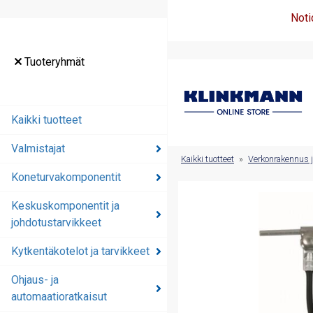
Noti
Tuoteryhmät
Tuoteryhmät
Kaikki tuotteet
Kaikki tuotteet
Valmistajat
Valmistajat
Kaikki tuotteet
»
Verkonrakennus j
Koneturvakomponentit
Koneturvakomponentit
Keskuskomponentit ja
Keskuskomponentit ja
johdotustarvikkeet
johdotustarvikkeet
Kytkentäkotelot ja tarvikkeet
Kytkentäkotelot ja
tarvikkeet
Ohjaus- ja
automaatioratkaisut
Ohjaus- ja