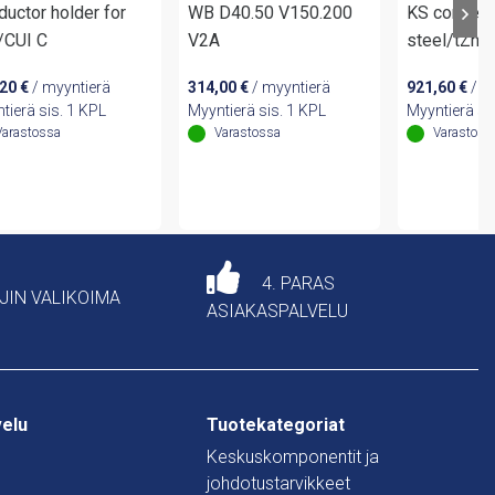
uctor holder for
WB D40.50 V150.200
KS connect
/CUI C
V2A
steel/tZn
,20
€
/ myyntierä
314,00
€
/ myyntierä
921,60
€
/ m
tierä sis. 1 KPL
Myyntierä sis. 1 KPL
Myyntierä si
Varastossa
Varastossa
Varastoss
4. PARAS
AJIN VALIKOIMA
ASIAKASPALVELU
velu
Tuotekategoriat
Keskuskomponentit ja
johdotustarvikkeet