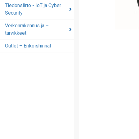
automaatioratkaisut
Tiedonsiirto - IoT ja Cyber
Security
Tiedonsiirto - IoT ja
Cyber Security
Verkonrakennus ja –
tarvikkeet
Verkonrakennus ja –
tarvikkeet
Outlet – Erikoishinnat
Outlet – Erikoishinnat