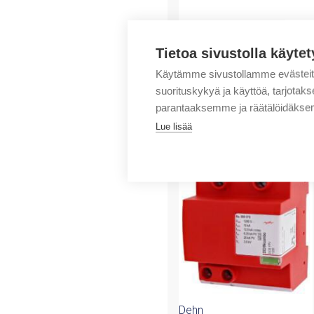
Tietoa sivustolla käytet
Käytämme sivustollamme evästei
suorituskykyä ja käyttöä, tarjot
parantaaksemme ja räätälöidäksem
Lue lisää
Tuotteita samalta 
Dehn