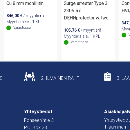
Cu 8 mm moniliitin
Surge arrester Type 3
Cond
230V a.c.
HVI
846,00
€
/ myyntierä
DEHNprotector w. two-
Myyntierä sis. 1 KPL
347
pin earthed plug
Varastossa
Myyn
105,76
€
/ myyntierä
Myyntierä sis. 1 KPL
Varastossa
US
2. ILMAINEN RAHTI
3. LA
Yhteystiedot
Asiakaspal
Yhteystiedot
Fonseenintie 3
Tilaaminen
P.O. Box 38