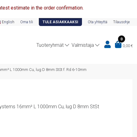
test estimate in the order confirmation.
English
Oma tili
TULE ASIAKKAAKSI
Ota yhteyttä
Tilausohje
0
Tuoteryhmät
Valmistaja
0,00
€
s 16mm² L 1000mm Cu, lug D 8mm StSt f. Rd 6-10mm
e systems 16mm² L 1000mm Cu, lug D 8mm StSt