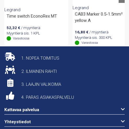
Legrand
Legrand
CAB3 Marker 0.5-1.5mm²
Time switch EconoRex MT
yellow A
52,32
€
/ myyntierä
16,80
€
/ myyntierä
Myyntierä sis. 1 KPL
Myyntierä sis. 300 KPL
Varastossa
Varastossa
1. NOPEA TOIMITUS
2. ILMAINEN RAHTI
3. LAAJIN VALIKOIMA
4. PARAS ASIAKASPALVELU
Kattavaa palvelua
Yhteystiedot