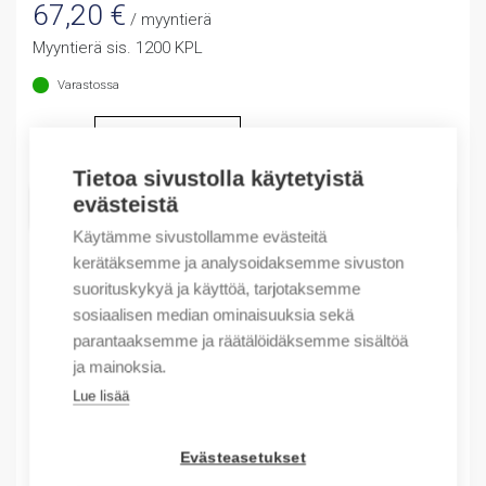
67,20
€
/ myyntierä
Myyntierä sis. 1200 KPL
Varastossa
Määrä
Määrä
Tietoa sivustolla käytetyistä
evästeistä
LISÄÄ OSTOSKORIIN
Käytämme sivustollamme evästeitä
kerätäksemme ja analysoidaksemme sivuston
suorituskykyä ja käyttöä, tarjotaksemme
Tuotekoodit
sosiaalisen median ominaisuuksia sekä
parantaaksemme ja räätälöidäksemme sisältöä
Tilauskoodi: 637220
ja mainoksia.
Product order number: 637220
Lue lisää
Valmistajan tuotenumero: 637220
Sähkönumero: 6418081
Tuotteen tullikoodi: 39259080
Evästeasetukset
EAN: #N/A