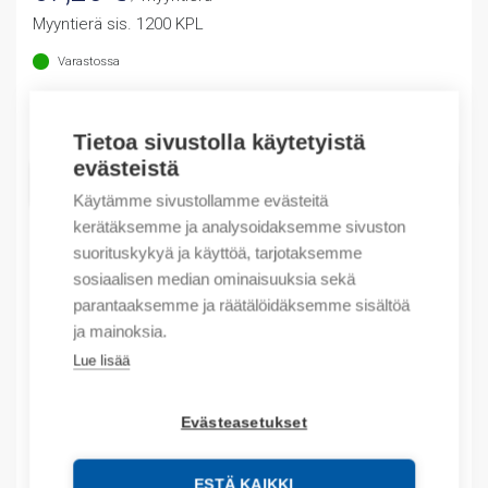
Myyntierä sis. 1200 KPL
Varastossa
Määrä
Määrä
Tietoa sivustolla käytetyistä
evästeistä
LISÄÄ OSTOSKORIIN
Käytämme sivustollamme evästeitä
kerätäksemme ja analysoidaksemme sivuston
suorituskykyä ja käyttöä, tarjotaksemme
sosiaalisen median ominaisuuksia sekä
Tuotekoodit
parantaaksemme ja räätälöidäksemme sisältöä
ja mainoksia.
Tilauskoodi: 038212
Lue lisää
Product order number: 38212
Valmistajan tuotenumero: 0 382 12
Sähkönumero: 6418005
Evästeasetukset
Tuotteen tullikoodi: 39269097
EAN: #N/A
ESTÄ KAIKKI