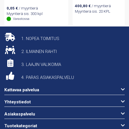
400,80
€
/ myyntierä
0,05
€
/ myyntierä
Myyntierä sis. 20 KPL
Myyntierä sis. 300 kpl
Varastossa
1. NOPEA TOIMITUS
2. ILMAINEN RAHTI
3. LAAJIN VALIKOIMA
4. PARAS ASIAKASPALVELU
Kattavaa palvelua
Yhteystiedot
Asiakaspalvelu
Tuotekategoriat