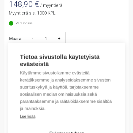
148,90
€
/ myyntierä
Myyntierä sis. 1000 KPL
Varastossa
Määrä
Määrä
Tietoa sivustolla käytetyistä
LISÄÄ OSTOSKORIIN
evästeistä
Käytämme sivustollamme evästeitä
kerätäksemme ja analysoidaksemme sivuston
Tuotekoodit
suorituskykyä ja käyttöä, tarjotaksemme
sosiaalisen median ominaisuuksia sekä
Tilauskoodi: 037664
parantaaksemme ja räätälöidäksemme sisältöä
Product order number: 37664
ja mainoksia.
Valmistajan tuotenumero: 0 376 64
Lue lisää
Sähkönumero: 1920136
Tuotteen tullikoodi: 85369001
EAN: #N/A