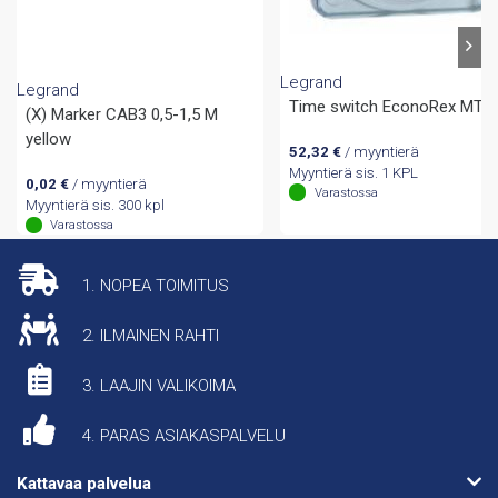
Legrand
Legrand
Time switch EconoRex MT
(X) Marker CAB3 0,5-1,5 M
yellow
52,32
€
/ myyntierä
Myyntierä sis. 1 KPL
0,02
€
/ myyntierä
Varastossa
Myyntierä sis. 300 kpl
Varastossa
1. NOPEA TOIMITUS
2. ILMAINEN RAHTI
3. LAAJIN VALIKOIMA
4. PARAS ASIAKASPALVELU
Kattavaa palvelua