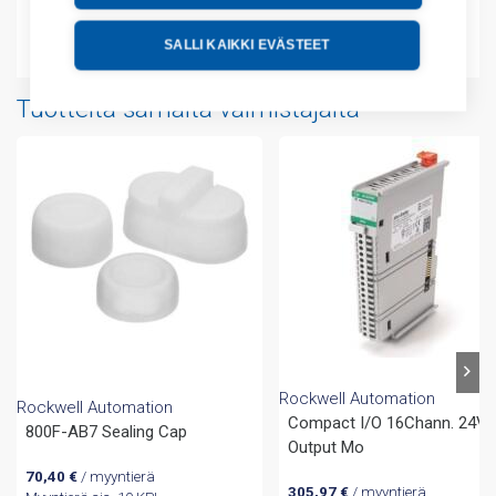
Liitteet
SALLI KAIKKI EVÄSTEET
Tuotteita samalta valmistajalta
Rockwell Automation
Rockwell Automation
Compact I/O 16Chann. 24V
800F-AB7 Sealing Cap
Output Mo
70,40
€
/ myyntierä
305,97
€
/ myyntierä