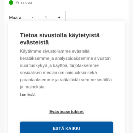
Varastossa
Määrä
Määrä
Tietoa sivustolla käytetyistä
LISÄÄ OSTOSKORIIN
evästeistä
Käytämme sivustollamme evästeitä
kerätäksemme ja analysoidaksemme sivuston
Tuotekoodit
suorituskykyä ja käyttöä, tarjotaksemme
sosiaalisen median ominaisuuksia sekä
Tilauskoodi: 1794IE8
parantaaksemme ja räätälöidäksemme sisältöä
Product order number: 1794IE8
ja mainoksia.
Valmistajan tuotenumero: 1794-IE8
Lue lisää
Tuotteen tullikoodi: 85371095
Evästeasetukset
Kuvaus
Lisätiedot
ESTÄ KAIKKI