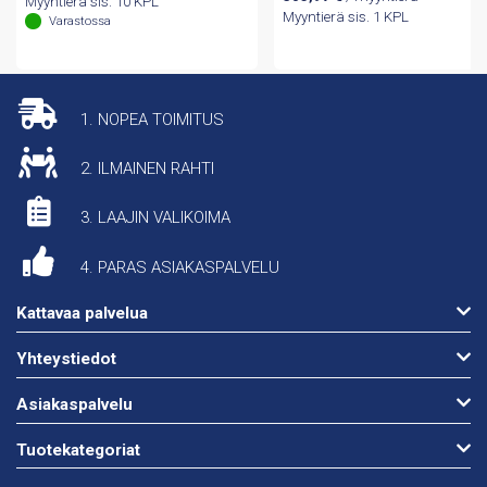
Myyntierä sis. 10 KPL
Myyntierä sis. 1 KPL
Varastossa
1. NOPEA TOIMITUS
2. ILMAINEN RAHTI
3. LAAJIN VALIKOIMA
4. PARAS ASIAKASPALVELU
Kattavaa palvelua
Yhteystiedot
Asiakaspalvelu
Tuotekategoriat