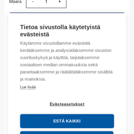
Määrä
Määrä
LISÄÄ OSTOSKORIIN
Tietoa sivustolla käytetyistä
evästeistä
Käytämme sivustollamme evästeitä
Tuotekoodit
kerätäksemme ja analysoidaksemme sivuston
suorituskykyä ja käyttöä, tarjotaksemme
Tilauskoodi: UAGXKP300
sosiaalisen median ominaisuuksia sekä
Product order number: UAGXKP300
parantaaksemme ja räätälöidäksemme sisältöä
Valmistajan tuotenumero: UAG-XKP300
ja mainoksia.
Tuotteen tullikoodi: 85176200
Lue lisää
Kuvaus
Evästeasetukset
Lisätiedot
ESTÄ KAIKKI
Liitteet