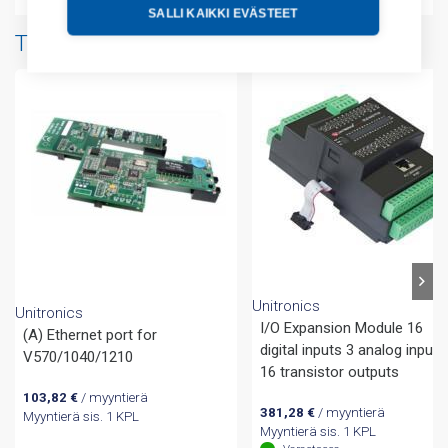
SALLI KAIKKI EVÄSTEET
Tuotteita samalta valmistajalta
Unitronics
Unitronics
I/O Expansion Module 16
(A) Ethernet port for
digital inputs 3 analog inputs
V570/1040/1210
16 transistor outputs
103,82
€
/ myyntierä
381,28
€
/ myyntierä
Myyntierä sis. 1 KPL
Myyntierä sis. 1 KPL