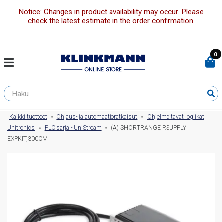
Notice: Changes in product availability may occur. Please
check the latest estimate in the order confirmation.
0
Kaikki tuotteet
»
Ohjaus- ja automaatioratkaisut
»
Ohjelmoitavat logiikat
Unitronics
»
PLC sarja - UniStream
»
(A) SHORTRANGE P.SUPPLY
EXPKIT,300CM