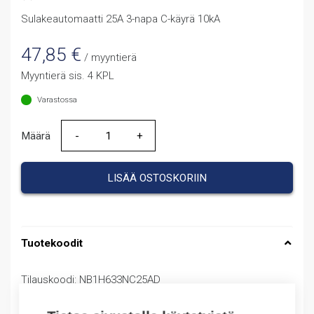
Sulakeautomaatti 25A 3-napa C-käyrä 10kA
47,85
€
/ myyntierä
Myyntierä sis. 4 KPL
Varastossa
Määrä
Määrä
LISÄÄ OSTOSKORIIN
Tuotekoodit
Tilauskoodi: NB1H633NC25AD
Product order number: NB1H633NC25AD
Valmistajan tuotenumero: 179871