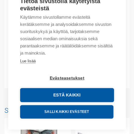
Tietoa sivustolla käytetyistä
Sähkönumero: 3227625
evästeistä
Tuotteen tullikoodi: 85361050
Käytämme sivustollamme evästeitä
EAN: 16925808304598
kerätäksemme ja analysoidaksemme sivuston
suorituskykyä ja käyttöä, tarjotaksemme
Kuvaus
sosiaalisen median ominaisuuksia sekä
parantaaksemme ja räätälöidäksemme sisältöä
Lisätiedot
ja mainoksia.
Lue lisää
Tekniset tiedot
Liitteet
Evästeasetukset
ESTÄ KAIKKI
Saatat myös pitää...
SALLI KAIKKI EVÄSTEET