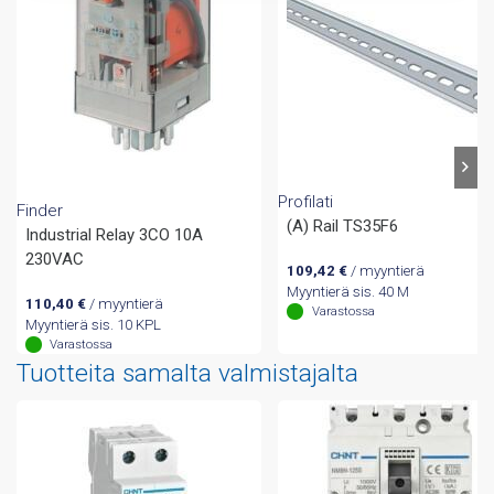
Profilati
Finder
(A) Rail TS35F6
Industrial Relay 3CO 10A
230VAC
109,42
€
/ myyntierä
Myyntierä sis. 40 M
110,40
€
/ myyntierä
Varastossa
Myyntierä sis. 10 KPL
Varastossa
Tuotteita samalta valmistajalta