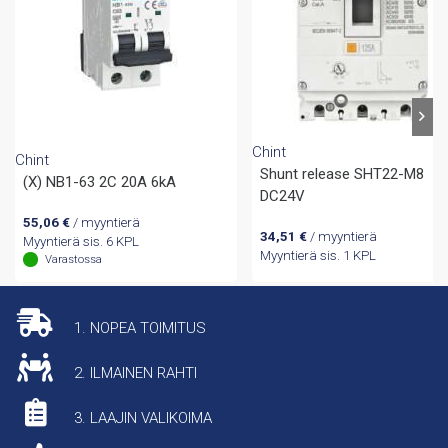
Chint
Chint
Shunt release SHT22-M8
(X) NB1-63 2C 20A 6kA
DC24V
55,06
€
/ myyntierä
34,51
€
/ myyntierä
Myyntierä sis. 6 KPL
Myyntierä sis. 1 KPL
Varastossa
1. NOPEA TOIMITUS
2. ILMAINEN RAHTI
3. LAAJIN VALIKOIMA