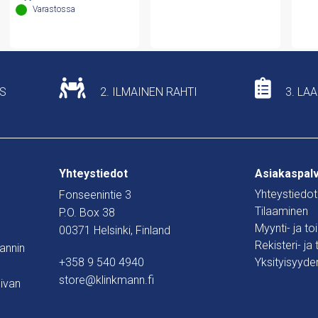
Varastossa
US
2. ILMAINEN RAHTI
3. LA
Yhteystiedot
Asiakaspal
Yhteystiedot
Fonseenintie 3
Tilaaminen
P.O. Box 38
Myynti- ja t
00371 Helsinki, Finland
Rekisteri- ja
mannin
+358 9 540 4940
Yksityisyyde
store@klinkmann.fi
ivan