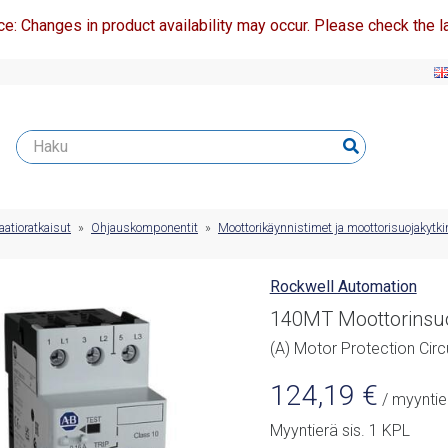
ce: Changes in product availability may occur. Please check the la
atioratkaisut
»
Ohjauskomponentit
»
Moottorikäynnistimet ja moottorisuojakytk
Rockwell Automation
140MT Moottorinsuo
(A) Motor Protection Circ
124,19
€
/ myyntie
Myyntierä sis. 1 KPL