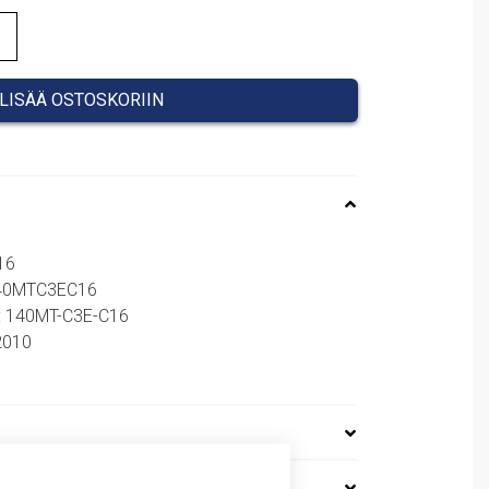
LISÄÄ OSTOSKORIIN
16
140MTC3EC16
o: 140MT-C3E-C16
62010