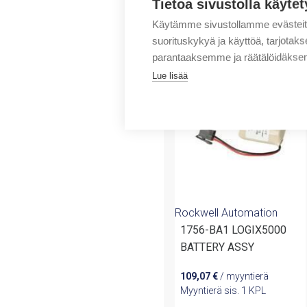
Tietoa sivustolla käytet
Käytämme sivustollamme evästei
suorituskykyä ja käyttöä, tarjot
Tuotteita samalta 
parantaaksemme ja räätälöidäksem
Lue lisää
Rockwell Automation
1756-BA1 LOGIX5000
BATTERY ASSY
109,07
€
/ myyntierä
Myyntierä sis. 1 KPL