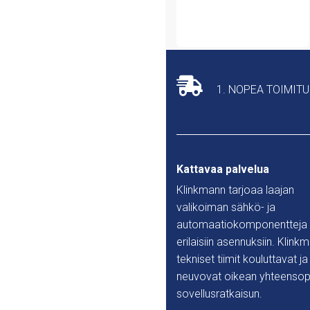
1. NOPEA TOIMIT
Kattavaa palvelua
Klinkmann tarjoaa laajan
valikoiman sähkö- ja
automaatiokomponentteja
erilaisiin asennuksiin. Klink
tekniset tiimit kouluttavat ja
neuvovat oikean yhteensop
sovellusratkaisun.