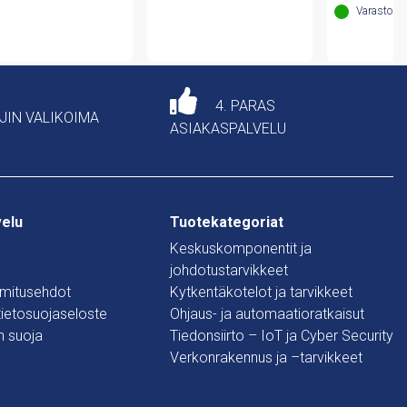
49,7
Varastoss
4. PARAS
AJIN VALIKOIMA
ASIAKASPALVELU
velu
Tuotekategoriat
Keskuskomponentit ja
johdotustarvikkeet
oimitusehdot
Kytkentäkotelot ja tarvikkeet
 tietosuojaseloste
Ohjaus- ja automaatioratkaisut
n suoja
Tiedonsiirto – IoT ja Cyber Security
Verkonrakennus ja –tarvikkeet