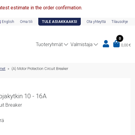
test estimate in the order confirmation.
English
Oma tili
TULE ASIAKKAAKSI
Ota yhteyttä
Tilausohje
0
Tuoteryhmät
Valmistaja
0,00
€
imet
»
(A) Motor Protection Circuit Breaker
jakytkin 10 - 16A
uit Breaker
rä