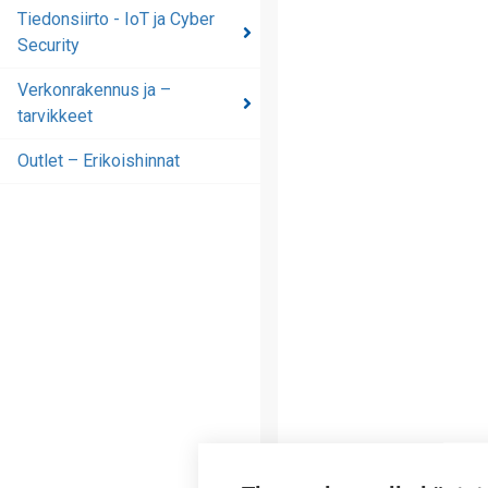
automaatioratkaisut
Tiedonsiirto - IoT ja Cyber
Security
Tiedonsiirto - IoT ja
Cyber Security
Verkonrakennus ja –
tarvikkeet
Verkonrakennus ja –
tarvikkeet
Outlet – Erikoishinnat
Outlet – Erikoishinnat