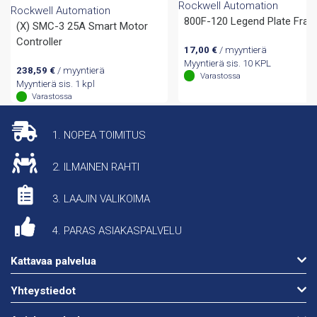
Rockwell Automation
Rockwell Automation
800F-120 Legend Plate Fra
(X) SMC-3 25A Smart Motor
Controller
17,00
€
/ myyntierä
Myyntierä sis. 10 KPL
238,59
€
/ myyntierä
Varastossa
Myyntierä sis. 1 kpl
Varastossa
1. NOPEA TOIMITUS
2. ILMAINEN RAHTI
3. LAAJIN VALIKOIMA
4. PARAS ASIAKASPALVELU
Kattavaa palvelua
Yhteystiedot