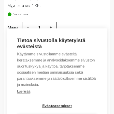
Myyntierä sis. 1 KPL
Varastossa
Määrä
Määrä
Tietoa sivustolla käytetyistä
LISÄÄ OSTOSKORIIN
evästeistä
Käytämme sivustollamme evästeitä
kerätäksemme ja analysoidaksemme sivuston
suorituskykyä ja käyttöä, tarjotaksemme
Tuotekoodit
sosiaalisen median ominaisuuksia sekä
parantaaksemme ja räätälöidäksemme sisältöä
Tilauskoodi: 100FA11
ja mainoksia.
Product order number: 100FA11
Valmistajan tuotenumero: 100-FA11
Lue lisää
Tuotteen tullikoodi: 85369040
Evästeasetukset
Kuvaus