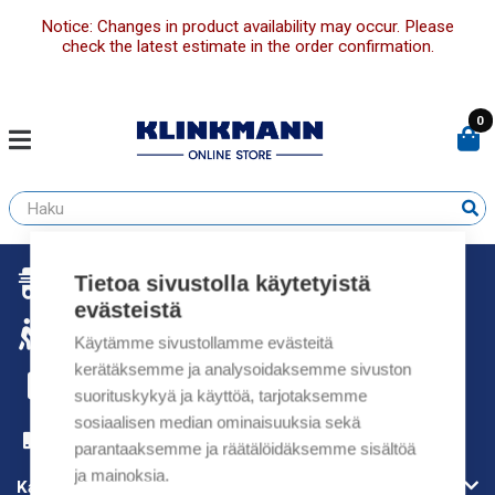
Notice: Changes in product availability may occur. Please
check the latest estimate in the order confirmation.
0
Tietoa sivustolla käytetyistä
1. NOPEA TOIMITUS
evästeistä
2. ILMAINEN RAHTI
Käytämme sivustollamme evästeitä
kerätäksemme ja analysoidaksemme sivuston
3. LAAJIN VALIKOIMA
suorituskykyä ja käyttöä, tarjotaksemme
sosiaalisen median ominaisuuksia sekä
4. PARAS ASIAKASPALVELU
parantaaksemme ja räätälöidäksemme sisältöä
ja mainoksia.
Kattavaa palvelua