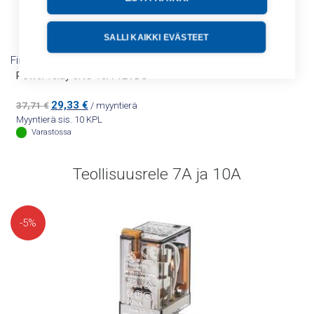
SALLI KAIKKI EVÄSTEET
Finder
Power relay 3NO 16A 12VDC
Alkuperäinen
Nykyinen
29,33
€
37,71
€
/ myyntierä
hinta
hinta
Myyntierä sis. 10 KPL
oli:
on:
Varastossa
37,71 €.
29,33 €.
Teollisuusrele 7A ja 10A
-5%