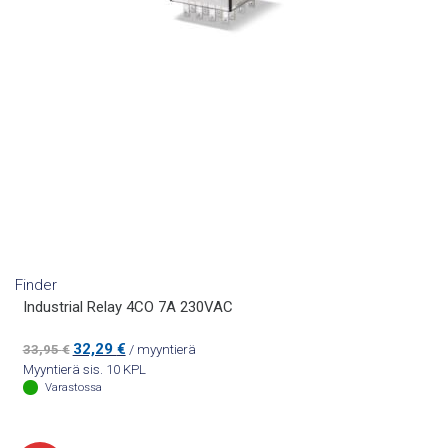
Finder
Industrial Relay 4CO 7A 230VAC
Alkuperäinen
Nykyinen
32,29
€
33,95
€
/ myyntierä
hinta
hinta
Myyntierä sis. 10 KPL
oli:
on:
Varastossa
33,95 €.
32,29 €.