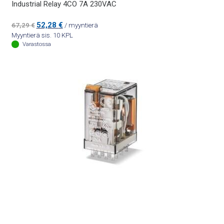
Industrial Relay 4CO 7A 230VAC
Alkuperäinen
Nykyinen
52,28
€
67,29
€
/ myyntierä
hinta
hinta
Myyntierä sis. 10 KPL
oli:
on:
Varastossa
67,29 €.
52,28 €.