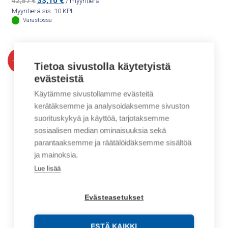
33,10
€
42,57
€
/ myyntierä
hinta
hinta
Myyntierä sis. 10 KPL
oli:
on:
Varastossa
42,57 €.
33,10 €.
-23%
Tietoa sivustolla käytetyistä
evästeistä
Käytämme sivustollamme evästeitä
kerätäksemme ja analysoidaksemme sivuston
suorituskykyä ja käyttöä, tarjotaksemme
sosiaalisen median ominaisuuksia sekä
parantaaksemme ja räätälöidäksemme sisältöä
ja mainoksia.
Lue lisää
Evästeasetukset
ESTÄ KAIKKI