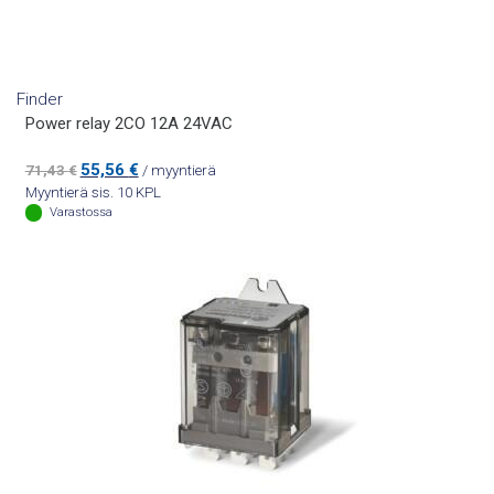
Finder
Power relay 2CO 12A 24VAC
Alkuperäinen
Nykyinen
55,56
€
71,43
€
/ myyntierä
hinta
hinta
Myyntierä sis. 10 KPL
oli:
on:
Varastossa
71,43 €.
55,56 €.