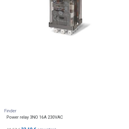
Finder
Power relay 3NO 16A 230VAC
Alkuperäinen
Nykyinen