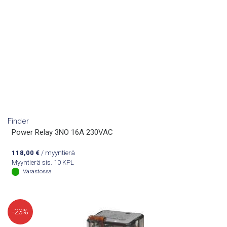
Finder
Power Relay 3NO 16A 230VAC
118,00
€
/ myyntierä
Myyntierä sis. 10 KPL
Varastossa
-23%