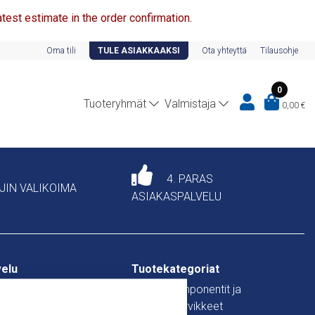
test estimate in the order confirmation.
Oma tili
TULE ASIAKKAAKSI
Ota yhteyttä
Tilausohje
0
Tuoteryhmät
Valmistaja
0,00
€
4. PARAS
AJIN VALIKOIMA
ASIAKASPALVELU
velu
Tuotekategoriat
Keskuskomponentit ja
johdotustarvikkeet