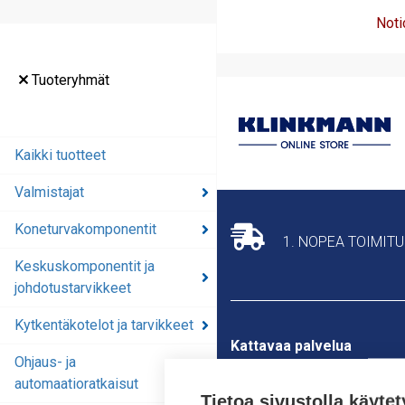
Noti
Tuoteryhmät
Kaikki tuotteet
Valmistajat
Koneturvakomponentit
1. NOPEA TOIMIT
Keskuskomponentit ja
johdotustarvikkeet
Kytkentäkotelot ja tarvikkeet
Kattavaa palvelua
Ohjaus- ja
Klinkmann tarjoaa laajan
automaatioratkaisut
valikoiman sähkö- ja
Tietoa sivustolla käytet