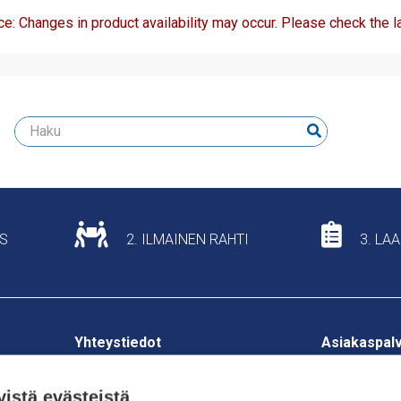
ce: Changes in product availability may occur. Please check the la
US
2. ILMAINEN RAHTI
3. LA
Yhteystiedot
Asiakaspal
Yhteystiedot
Fonseenintie 3
Tilaaminen
P.O. Box 38
yistä evästeistä