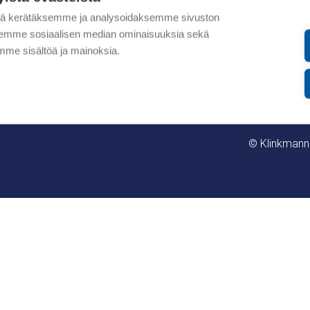
Myynti- ja t
00371 Helsinki, Finland
tä kerätäksemme ja analysoidaksemme sivuston
Rekisteri- ja
mannin
aksemme sosiaalisen median ominaisuuksia sekä
+358 9 540 4940
Yksityisyyde
me sisältöä ja mainoksia.
store@klinkmann.fi
ivan
© Klinkmann