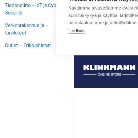
automaatiokomponentteja
Tiedonsiirto - IoT ja Cyber
Käytämme sivustollamme evästei
erilaisiin asennuksiin. Klink
Security
suorituskykyä ja käyttöä, tarjot
tekniset tiimit kouluttavat ja
parantaaksemme ja räätälöidäksem
Verkonrakennus ja –
neuvovat oikean yhteensop
Lue lisää
tarvikkeet
sovellusratkaisun.
Outlet – Erikoishinnat