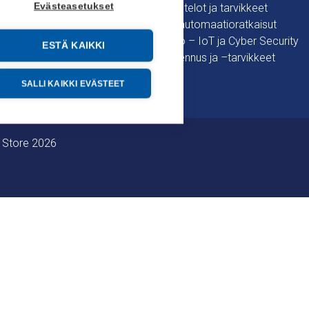
Evästeasetukset
oimitusehdot
Kytkentäkotelot ja tarvikkeet
 tietosuojaseloste
Ohjaus- ja automaatioratkaisut
n suoja
Tiedonsiirto – IoT ja Cyber Security
ESTÄ KAIKKI
Verkonrakennus ja –tarvikkeet
SALLI KAIKKI EVÄSTEET
 Store 2026