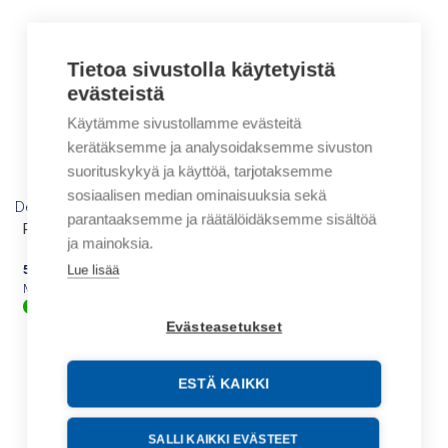
Tietoa sivustolla käytetyistä
evästeistä
Käytämme sivustollamme evästeitä
kerätäksemme ja analysoidaksemme sivuston
suorituskykyä ja käyttöä, tarjotaksemme
sosiaalisen median ominaisuuksia sekä
Dehn
parantaaksemme ja räätälöidäksemme sisältöä
PHG2 10 VOLTAGE DETECTOR
ja mainoksia.
571,54
€
/ myyntierä
Lue lisää
Myyntierä sis. 1 KPL
Varastossa
Evästeasetukset
ESTÄ KAIKKI
SALLI KAIKKI EVÄSTEET