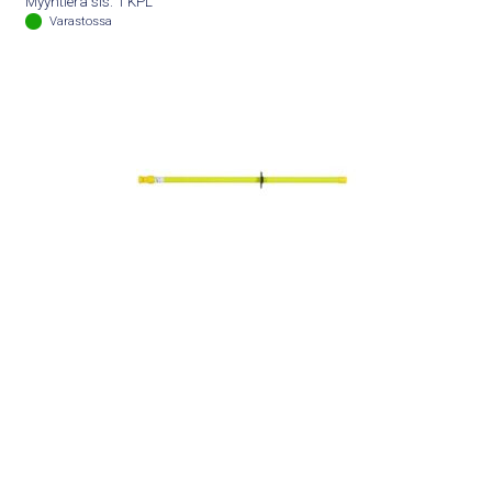
Myyntierä sis. 1 KPL
Varastossa