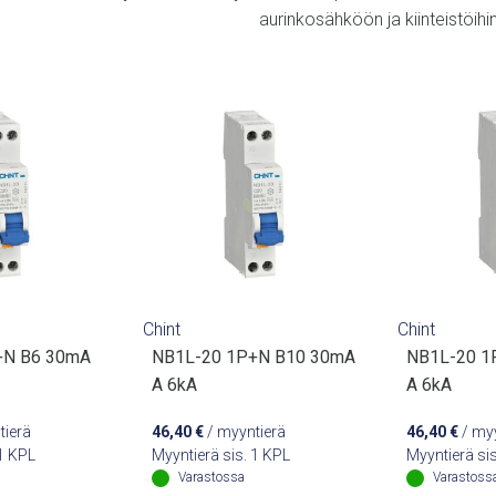
aurinkosähköön ja kiinteistöihin
Chint
Chint
+N B6 30mA
NB1L-20 1P+N B10 30mA
NB1L-20 1
A 6kA
A 6kA
tierä
46,40
€
/ myyntierä
46,40
€
/ myy
 1 KPL
Myyntierä sis. 1 KPL
Myyntierä si
Varastossa
Varastoss