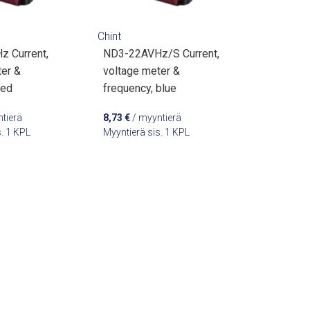
Chint
 Current,
ND3-22AVHz/S Current,
ter &
voltage meter &
red
frequency, blue
tierä
8,73
€
/ myyntierä
s. 1 KPL
Myyntierä sis. 1 KPL