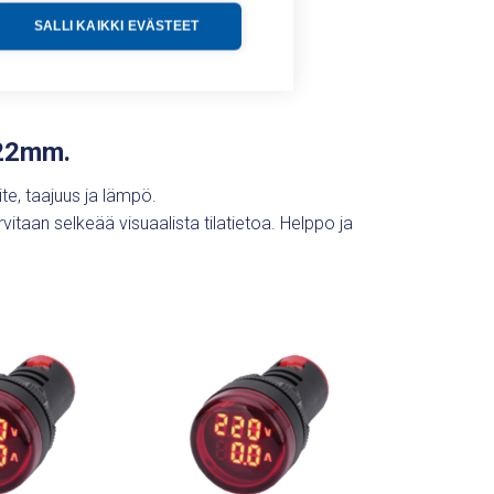
SALLI KAIKKI EVÄSTEET
 22mm.
ite, taajuus ja lämpö.
itaan selkeää visuaalista tilatietoa. Helppo ja
.