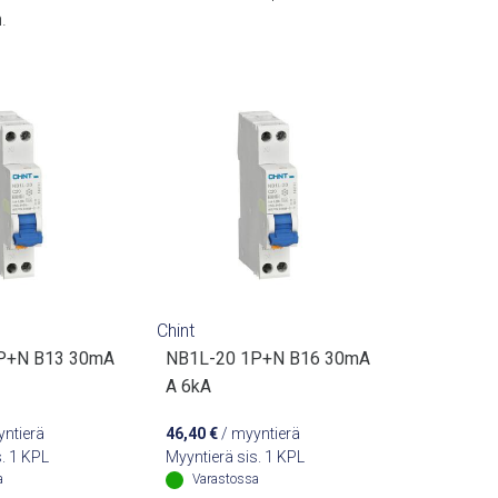
.
Chint
P+N B13 30mA
NB1L-20 1P+N B16 30mA
A 6kA
ntierä
46,40
€
/ myyntierä
s. 1 KPL
Myyntierä sis. 1 KPL
a
Varastossa