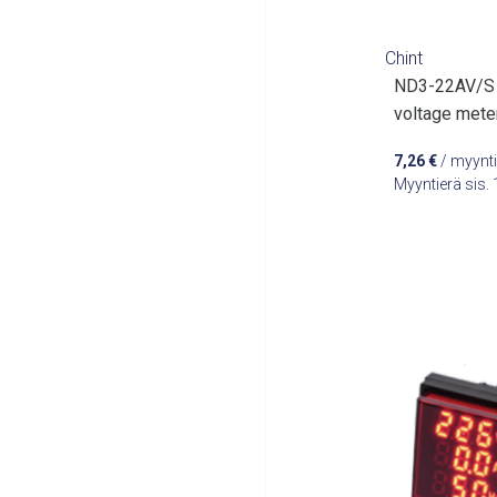
Chint
ND3-22AV/S 
voltage meter
7,26
€
/ myynti
Myyntierä sis.