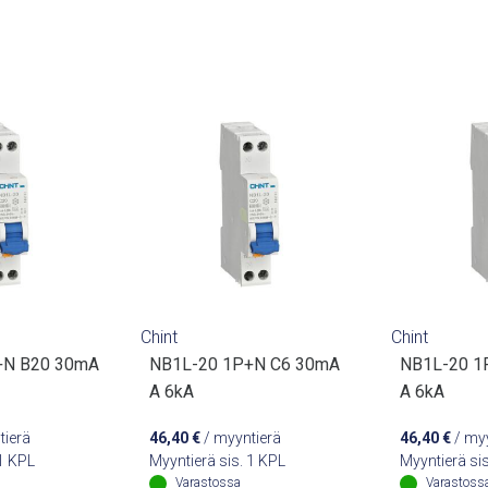
Chint
Chint
+N B20 30mA
NB1L-20 1P+N C6 30mA
NB1L-20 1
A 6kA
A 6kA
tierä
46,40
€
/ myyntierä
46,40
€
/ myy
 1 KPL
Myyntierä sis. 1 KPL
Myyntierä si
Varastossa
Varastoss