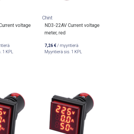
Chint
urrent voltage
ND3-22AV Current voltage
meter, red
tierä
7,26
€
/ myyntierä
s. 1 KPL
Myyntierä sis. 1 KPL