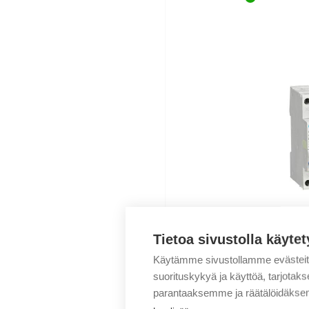
Chint
Tietoa sivustolla käytet
NB1L-20 1P
A 6kA
Käytämme sivustollamme evästei
suorituskykyä ja käyttöä, tarjot
46,40
€
/ myyn
parantaaksemme ja räätälöidäksem
Myyntierä sis.