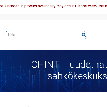
ce: Changes in product availability may occur. Please check the la
CHINT – uudet rat
sähkökeskuks