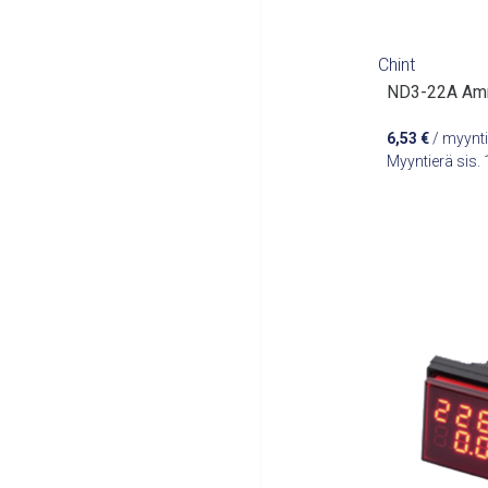
Chint
ND3-22A Amm
6,53
€
/ myynti
Myyntierä sis.