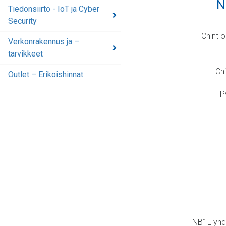
N
Tiedonsiirto - IoT ja Cyber
Security
Chint 
Verkonrakennus ja –
tarvikkeet
Chi
Outlet – Erikoishinnat
P
NB1L yhdi