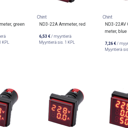
Chint
Chint
eter, green
ND3-22A Ammeter, red
ND3-22AV C
meter, blue
erä
6,53
€
/ myyntierä
 1 KPL
Myyntierä sis. 1 KPL
7,26
€
/ myyn
Myyntierä si