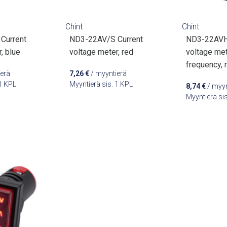
Chint
Chint
Current
ND3-22AV/S Current
ND3-22AVHz
, blue
voltage meter, red
voltage me
frequency, 
erä
7,26
€
/ myyntierä
 1 KPL
Myyntierä sis. 1 KPL
8,74
€
/ myyn
Myyntierä si