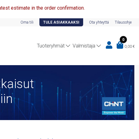
test estimate in the order confirmation.
Oma tili
TULE ASIAKKAAKSI
Ota yhteyttä
Tilausohje
0
Tuoteryhmät
Valmistaja
0,00
€
kaisut
iin