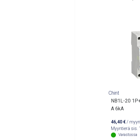
Chint
NB1L-20 1P
A 6kA
46,40
€
/ myyn
Myyntierä sis.
Varastossa