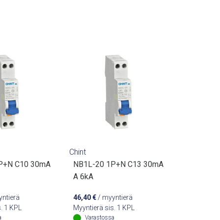
Chint
P+N C10 30mA
NB1L-20 1P+N C13 30mA
A 6kA
ntierä
46,40
€
/ myyntierä
s. 1 KPL
Myyntierä sis. 1 KPL
a
Varastossa