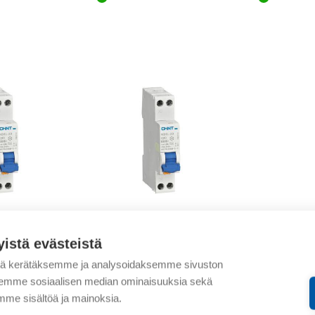
Chint
yistä evästeistä
+N C16 30mA
NB1L-20 1P+N C20 30mA
A 6kA
tä kerätäksemme ja analysoidaksemme sivuston
aksemme sosiaalisen median ominaisuuksia sekä
tierä
46,40
€
/ myyntierä
me sisältöä ja mainoksia.
 1 KPL
Myyntierä sis. 1 KPL