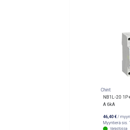
Chint
NB1L-20 1P
A 6kA
46,40
€
/ myyn
Myyntierä sis.
Varastossa