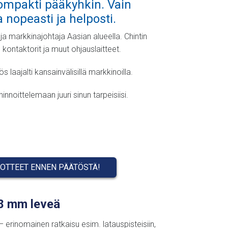
ompakti pääkyhkin. Vain
 nopeasti ja helposti.
 markkinajohtaja Aasian alueella. Chintin
 kontaktorit ja muut ohjauslaitteet.
aajalti kansainvälisillä markkinoilla.
oittelemaan juuri sinun tarpeisiisi.
OTTEET ENNEN PÄÄTÖSTÄ!
18 mm leveä
rinomainen ratkaisu esim. latauspisteisiin,