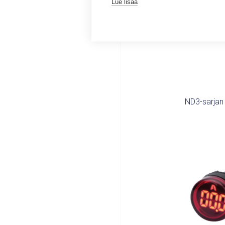
Lue lisää
Varastossa
ND3-sarjan 