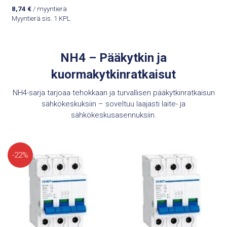
8,74
€
/ myyntierä
Myyntierä sis. 1 KPL
NH4 – Pääkytkin ja
kuormakytkinratkaisut
NH4-sarja tarjoaa tehokkaan ja turvallisen pääkytkinratkaisun
sähkökeskuksiin – soveltuu laajasti laite- ja
sähkökeskusasennuksiin.
-22%