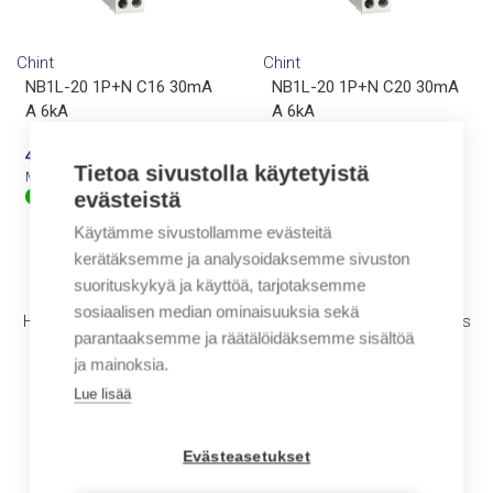
Chint
Chint
NB1L-20 1P+N C16 30mA
NB1L-20 1P+N C20 30mA
A 6kA
A 6kA
46,40
€
/ myyntierä
46,40
€
/ myyntierä
Tietoa sivustolla käytetyistä
Myyntierä sis. 1 KPL
Myyntierä sis. 1 KPL
evästeistä
Varastossa
Varastossa
Käytämme sivustollamme evästeitä
kerätäksemme ja analysoidaksemme sivuston
ND3 – LED Merkkivalot 22mm.
suorituskykyä ja käyttöä, tarjotaksemme
sosiaalisen median ominaisuuksia sekä
Helppo indikointi samalla komponentilla: Virta, jännite, taajuus
parantaaksemme ja räätälöidäksemme sisältöä
ja lämpö.
ja mainoksia.
ND3-sarjan komponentit soveltuvat ohjaus- ja
valvontapaneeleihin, joissa tarvitaan selkeää visuaalista
Lue lisää
tilatietoa. Helppo ja nopea asennus pieneen tilaan.
Evästeasetukset