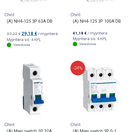
Chint
Chint
(A) NH4-125 3P 63A DB
(A) NH4-125 3P 100A DB
Alkuperäinen
Nykyinen
29,18
€
41,18
€
/ myyntierä
37,22
€
/ myyntierä
hinta
hinta
Myyntierä sis. 4 KPL
Myyntierä sis. 4 KPL
oli:
on:
Varastossa
Varastossa
37,22 €.
29,18 €.
-24%
Chint
Chint
(A) Main switch 1P 32A
(A) Main switch 3P 0-1