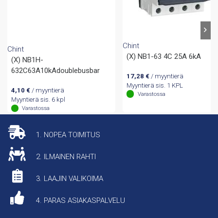
Chint
Chint
(X) NB1-63 4C 25A 6kA
(X) NB1H-
632C63A10kAdoublebusbar
17,28
€
/ myyntierä
Myyntierä sis. 1 KPL
4,10
€
/ myyntierä
Varastossa
Myyntierä sis. 6 kpl
Varastossa
1. NOPEA TOIMITUS
2. ILMAINEN RAHTI
3. LAAJIN VALIKOIMA
4. PARAS ASIAKASPALVELU