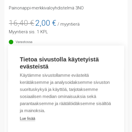
Painonappi-merkkivaloyhdistelmä 3NO
Alkuperäinen
Nykyinen
16,40
€
2,00
€
/ myyntierä
hinta
hinta
Myyntierä sis. 1 KPL
oli:
on:
16,40 €.
2,00 €.
Varastossa
Määrä
Tietoa sivustolla käytetyistä
Määrä
evästeistä
LISÄÄ OSTOSKORIIN
Käytämme sivustollamme evästeitä
kerätäksemme ja analysoidaksemme sivuston
suorituskykyä ja käyttöä, tarjotaksemme
sosiaalisen median ominaisuuksia sekä
Tuotekoodit
parantaaksemme ja räätälöidäksemme sisältöä
ja mainoksia.
Tilauskoodi: NP9LED230G3NO
Lue lisää
Product order number: NP9LED230G3NO
Valmistajan tuotenumero: NP9LED230G3NO