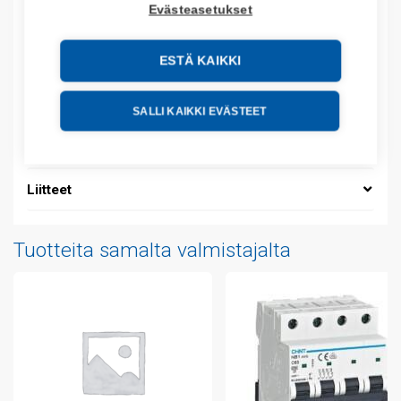
Evästeasetukset
Tuotteen tullikoodi: 85389091
ESTÄ KAIKKI
Kuvaus
Lisätiedot
SALLI KAIKKI EVÄSTEET
Tekniset tiedot
Liitteet
Tuotteita samalta valmistajalta