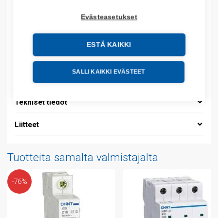
Sähkönumero: 3208848
Evästeasetukset
Tuotteen tullikoodi: 85362010
EAN: 6925808357665
ESTÄ KAIKKI
Kuvaus
SALLI KAIKKI EVÄSTEET
Lisätiedot
Tekniset tiedot
Liitteet
Tuotteita samalta valmistajalta
-76%