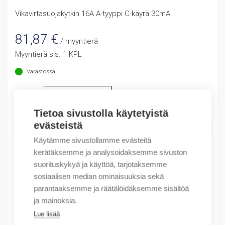
Vikavirtasuojakytkin 16A A-tyyppi C-käyrä 30mA
81,87
€
/ myyntierä
Myyntierä sis. 1 KPL
Varastossa
Määrä
Määrä
Tietoa sivustolla käytetyistä
evästeistä
LISÄÄ OSTOSKORIIN
Käytämme sivustollamme evästeitä
kerätäksemme ja analysoidaksemme sivuston
suorituskykyä ja käyttöä, tarjotaksemme
Tuotekoodit
sosiaalisen median ominaisuuksia sekä
parantaaksemme ja räätälöidäksemme sisältöä
Tilauskoodi: NB310L3PN30MAA16C
ja mainoksia.
Product order number: NB310L3PN30MAA16C
Lue lisää
Valmistajan tuotenumero: 660013