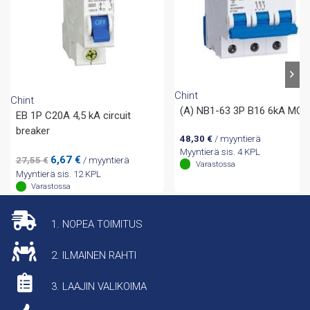
Chint
Chint
(A) NB1-63 3P B16 6kA MCB
EB 1P C20A 4,5 kA circuit
breaker
48,30
€
/ myyntierä
Myyntierä sis. 4 KPL
Alkuperäinen
Nykyinen
6,67
€
27,55
€
/ myyntierä
Varastossa
hinta
hinta
Myyntierä sis. 12 KPL
oli:
on:
Varastossa
27,55 €.
6,67 €.
1. NOPEA TOIMITUS
2. ILMAINEN RAHTI
3. LAAJIN VALIKOIMA