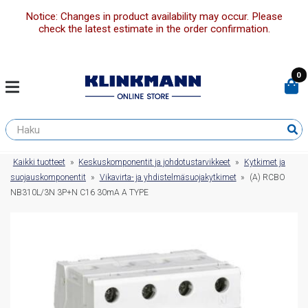
Notice: Changes in product availability may occur. Please
check the latest estimate in the order confirmation.
0
Kaikki tuotteet
»
Keskuskomponentit ja johdotustarvikkeet
»
Kytkimet ja
suojauskomponentit
»
Vikavirta- ja yhdistelmäsuojakytkimet
»
(A) RCBO
NB310L/3N 3P+N C16 30mA A TYPE